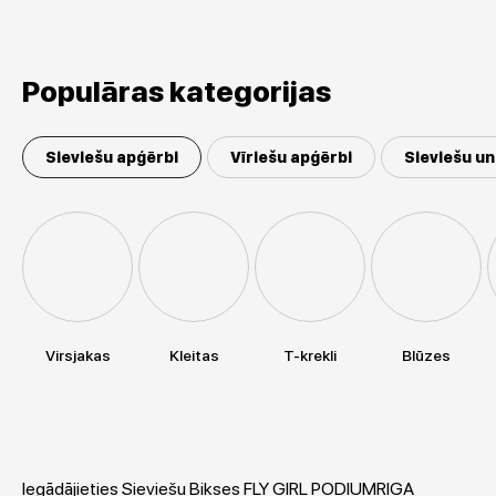
Populāras kategorijas
Sieviešu apģērbi
Vīriešu apģērbi
Sieviešu un
Virsjakas
Kleitas
T-krekli
Blūzes
Iegādājieties Sieviešu Bikses FLY GIRL PODIUMRIGA