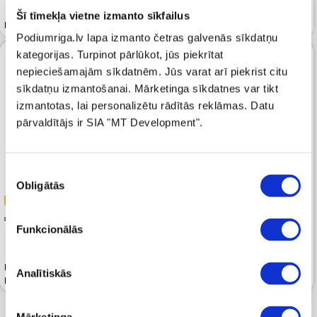
Šī tīmekļa vietne izmanto sīkfailus
Bikses FLY GIRL Beige
Bikses FLY GIRL Rosso
Podiumriga.lv lapa izmanto četras galvenās sīkdatņu
kategorijas. Turpinot pārlūkot, jūs piekrītat
nepieciešamajām sīkdatnēm. Jūs varat arī piekrist citu
sīkdatņu izmantošanai. Mārketinga sīkdatnes var tikt
izmantotas, lai personalizētu rādītās reklāmas. Datu
pārvaldītājs ir SIA "MT Development".
Piekrišanas
Obligātās
izvēle
-50%
-50%
 74.99
 64.99
 149.99
 129.99
Funkcionālās
Bikses FLY GIRL Printed
Bikses FLY GIRL Printed
Analītiskās
Multicolor
Cedro/oro