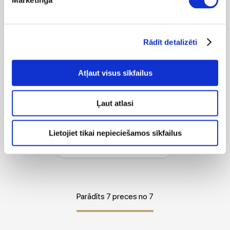
Mārketinga
Rādīt detalizēti
Atļaut visus sīkfailus
-50%
Ļaut atlasi
 79.99
 159.99
Lietojiet tikai nepieciešamos sīkfailus
Bikses FLY GIRL 31175 01 White
Parādīts 7 preces no 7