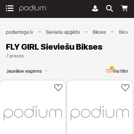
podiumriga.lv
Sieviešu apģērbi
Bikses
Bikses
FLY GIRL Sieviešu Bikses
7 preces
1
Jaunākie vispirms
Visi filtri
keyboard_arrow_down