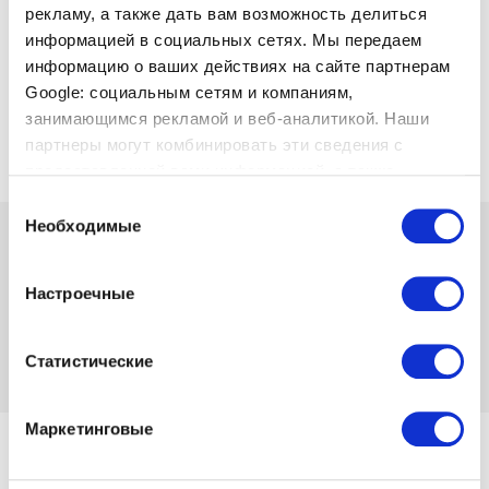
рекламу, а также дать вам возможность делиться
информацией в социальных сетях. Мы передаем
информацию о ваших действиях на сайте партнерам
Google: социальным сетям и компаниям,
занимающимся рекламой и веб-аналитикой. Наши
партнеры могут комбинировать эти сведения с
предоставленной вами информацией, а также
данными, которые они получили при использовании
Выбор
вами их сервисов.
Необходимые
согласия
47.99 
59.99 
-20%
от
1.32 
в мес.
Наличие:
1 шт
Настроечные
Код товара 1156249
Отзывов нет
Добавить в
Добавить в список
Статистические
сравнение
желаний
Маркетинговые
от 03.08.2026 Цена до 30.08.2026