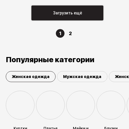
Загрузить ещё
1
2
Популярные категории
Женская одежда
Мужская одежда
Женск
Куртки
Платья
Майки и
Блузки