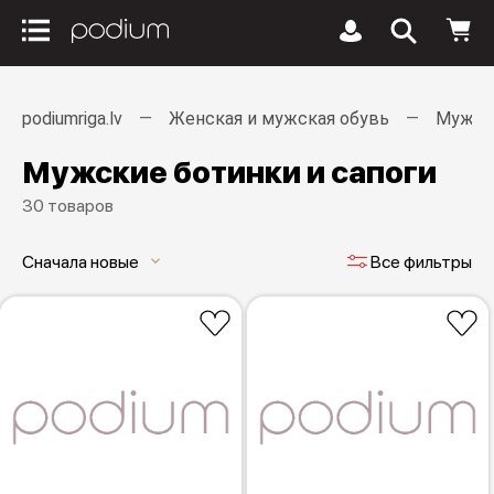
podiumriga.lv
Женская и мужская обувь
Мужск
Мужские ботинки и сапоги
30 товаров
Сначала новые
Все фильтры
keyboard_arrow_down