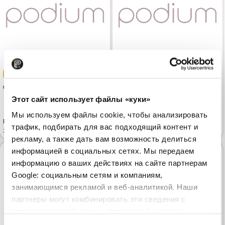
-42%
-42%
 139.00
 169.00
 239.99
 289.99
Этот сайт использует файлы «куки»
Мы используем файлы cookie, чтобы анализировать
Полуботинки LLOYD X-Motion
Полуботинки LLOYD Select
трафик, подбирать для вас подходящий контент и
325 Black
327L Black
рекламу, а также дать вам возможность делиться
информацией в социальных сетях. Мы передаем
информацию о ваших действиях на сайте партнерам
Google: социальным сетям и компаниям,
занимающимся рекламой и веб-аналитикой. Наши
партнеры могут комбинировать эти сведения с
предоставленной вами информацией, а также
данными, которые они получили при использовании