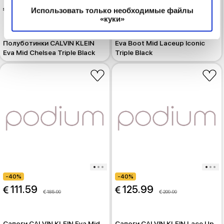
 169.99
 95.00
Использовать только необходимые файлы
 159.99
«куки»
Полуботинки CALVIN KLEIN
Полуботинки CALVIN KLEIN
Eva Boot Mid Laceup Iconic
Eva Mid Chelsea Triple Black
Triple Black
-40%
-40%
 111.59
 125.99
 185.99
 209.99
Сапоги CALVIN KLEIN Eva Mid
Сапоги CALVIN KLEIN Lace Up