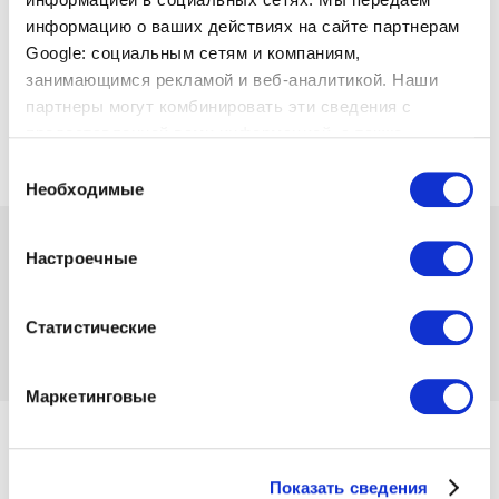
информацию о ваших действиях на сайте партнерам
Google: социальным сетям и компаниям,
занимающимся рекламой и веб-аналитикой. Наши
партнеры могут комбинировать эти сведения с
предоставленной вами информацией, а также
данными, которые они получили при использовании
Выбор
вами их сервисов.
Необходимые
согласия
20.99
69.99
-70%
Настроечные
Наличие:
1 шт
Код товара 1102093
Отзывов нет
Статистические
Добавить в
Добавить в список
сравнение
желаний
Маркетинговые
от 20.07.2023 и пока товар есть в наличии
Размер
Показать сведения