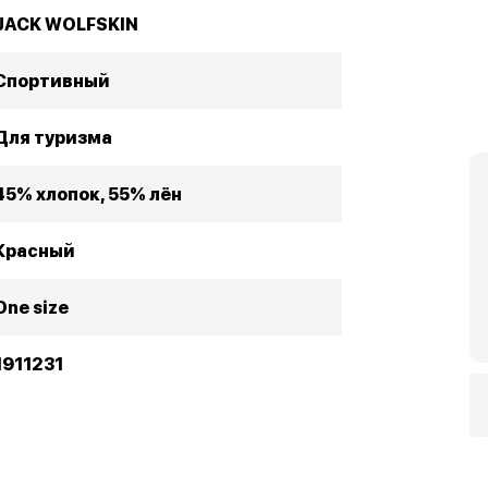
JACK WOLFSKIN
Спортивный
Для туризмa
45% хлопок, 55% лён
Красный
One size
1911231