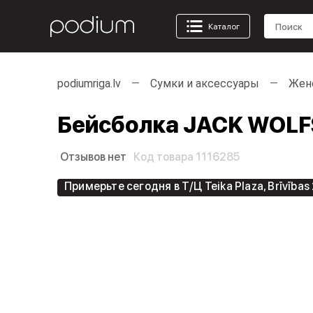
Каталог
podiumriga.lv
Сумки и аксессуары
Жен
Бейсболка JACK WOLFSK
Отзывов нет
Код товара 1116285
Примерьте сегодня в Т/Ц Teika Plaza, Brīvības