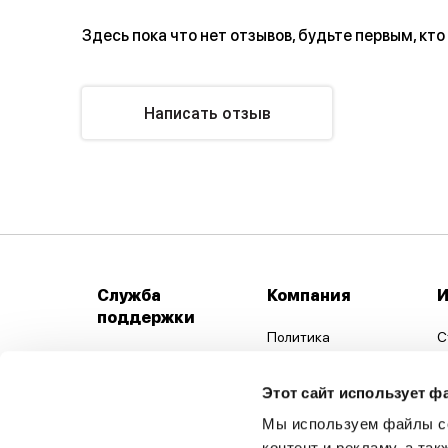
Здесь пока что нет отзывов, будьте первым, кто
Написать отзыв
Служба
Компания
поддержки
Политика
С
конфиденциальности
Виды оплаты
М
Общие положения и
Рассрочка
Этот сайт использует ф
С
условия продажи
Доставка
Мы используем файлы co
К
Использование файлов
контент и рекламу, а та