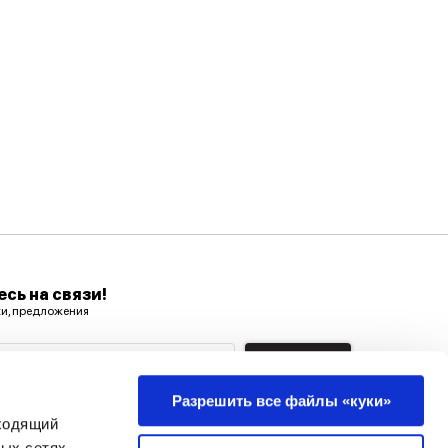
сь на связи!
ки, предложения
ектронной почты
Подписка
Разрешить все файлы «куки»
+371 26 60 60 60
дходящий
ых сетях.