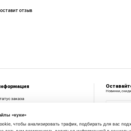
 оставит отзыв
Оставайте
Информация
Новинки, скид
татус заказа
Адрес эл
агазины
айлы «куки»
вязаться с нами
okie, чтобы анализировать трафик, подбирать для вас по
арта клиента
кже дать вам возможность делиться информацией в социальн