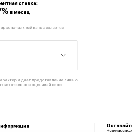
ентная ставка:
07%
в месяц
первоначальный взнос является
рактер и дает представление лишь о
ответственно и оценивай свои
Оставайте
Информация
Новинки, скид