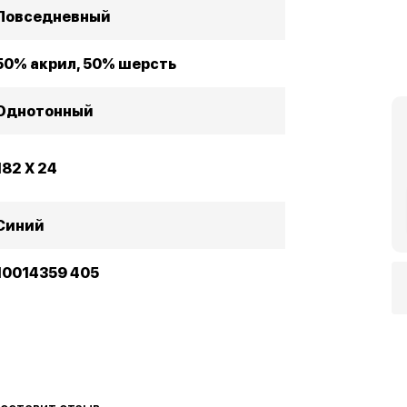
Повседневный
50% акрил, 50% шерсть
Однотонный
182 X 24
Синий
10014359 405