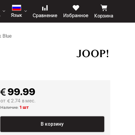
ь
Язык
Сравнение
Избранное
Корзина
 Blue
 99.99
от
 2.74
в мес.
Наличие:
1 шт
В корзину