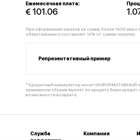
Ежемесячная плата:
Проц
 101.06
1.
При оформлении заказов на сумму более 1400 евро 
обязательным и составляет 10% от суммы покупки.
Репрезентативный пример
* Кредитный калькулятор носит ИНФОРМАТИВНЫЙ ха
примерном объеме выплат по кредиту. Бери кредит 
возможности возврата.
Служба
Компания