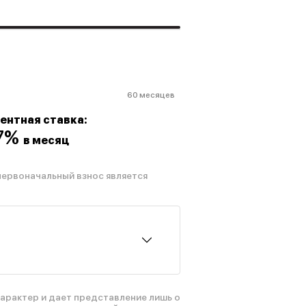
60 месяцев
ентная ставка:
07%
в месяц
первоначальный взнос является
рактер и дает представление лишь о