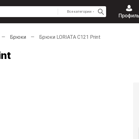
Все категории
Профил
Брюки
Брюки LORIATA C121 Print
int