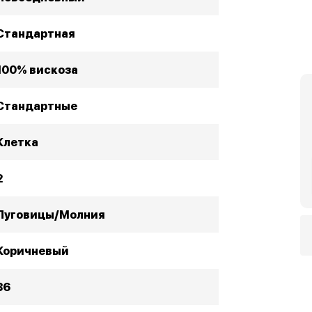
Стандартная
100% вискоза
Стандартные
Клетка
2
Пуговицы/Молния
Коричневый
36