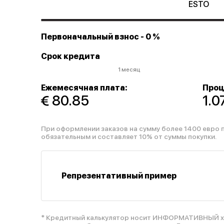
ESTO
Первоначальный взнос
- 0 %
Срок кредита
1 месяц
Ежемесячная плата:
Проц
 80.85
1.
При оформлении заказов на сумму более 1400 евро 
обязательным и составляет 10% от суммы покупки.
Репрезентативный пример
* Кредитный калькулятор носит ИНФОРМАТИВНЫЙ ха