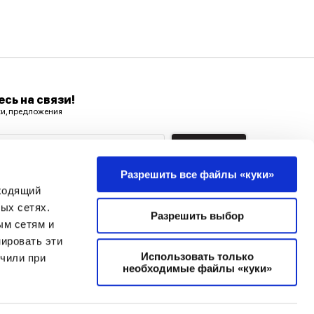
сь на связи!
ки, предложения
ектронной почты
Подписка
Разрешить все файлы «куки»
+371 26 60 60 60
дходящий
ых сетях.
Разрешить выбор
ым сетям и
ировать эти
Использовать только
учили при
необходимые файлы «куки»