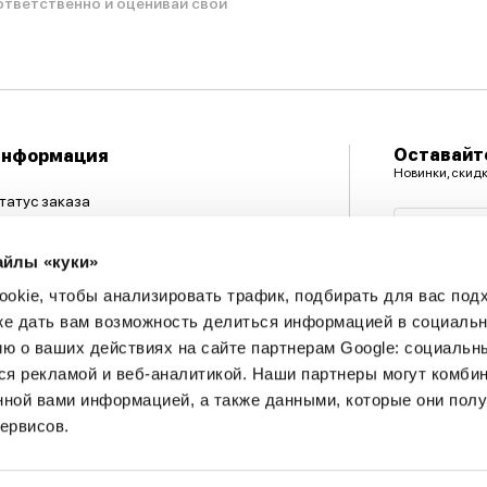
ответственно и оценивай свои
Оставайте
Информация
Новинки, скид
татус заказа
Адрес эл
агазины
айлы «куки»
вязаться с нами
okie, чтобы анализировать трафик, подбирать для вас по
арта клиента
кже дать вам возможность делиться информацией в социальн
одарочная карта
 о ваших действиях на сайте партнерам Google: социальн
арта сайта
я рекламой и веб-аналитикой. Наши партнеры могут комбин
нной вами информацией, а также данными, которые они пол
ервисов.