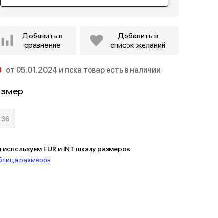
Добавить в
Добавить в
сравнение
список желаний
от 05.01.2024 и пока товар есть в наличии
азмер
36
 используем EUR и INT шкалу размеров
блица размеров