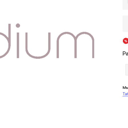
Р
Мы
Та