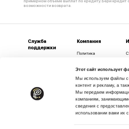
примерном объеме выплат по кредиту. Бери кредит 
возможности возврата.
Служба
Компания
поддержки
Политика
С
конфиденциальности
Виды оплаты
М
Общие положения и
Рассрочка
Этот сайт использует ф
С
условия продажи
Доставка
Мы используем файлы co
К
Использование файлов
контент и рекламу, а та
Доставка за пределы
Cookie
П
Латвии
Мы передаем информацию
Реквизиты
К
компаниям, занимающимс
Возврат и обмен
товара
сведения с предоставле
использовании вами их с
Уход за одеждой и
обувью