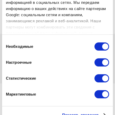
информацией в социальных сетях. Мы передаем
информацию о ваших действиях на сайте партнерам
Google: социальным сетям и компаниям,
занимающимся рекламой и веб-аналитикой. Наши
партнеры могут комбинировать эти сведения с
предоставленной вами информацией, а также
данными, которые они получили при использовании
Выбор
 99.00
 149.99
-34%
вами их сервисов.
Необходимые
согласия
от
 2.71
в мес.
Код товара 1159462
Настроечные
Отзывов нет
Добавить в
Добавить в список
сравнение
желаний
Статистические
от 02.12.2024 и пока товар есть в наличии
Маркетинговые
Размер
Показать сведения