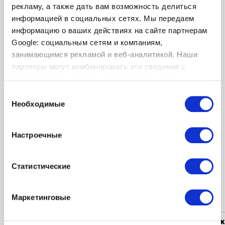
рекламу, а также дать вам возможность делиться
информацией в социальных сетях. Мы передаем
-40%
информацию о ваших действиях на сайте партнерам
419.99
699.99
Google: социальным сетям и компаниям,
занимающимся рекламой и веб-аналитикой. Наши
партнеры могут комбинировать эти сведения с
Пальто BML Delon
предоставленной вами информацией, а также
данными, которые они получили при использовании
Выбор
вами их сервисов.
Необходимые
согласия
Вы просмотрели 1 товаров из 1
Настроечные
Статистические
Популярные категории
Маркетинговые
Женская одежда
Мужская одежда
Женск