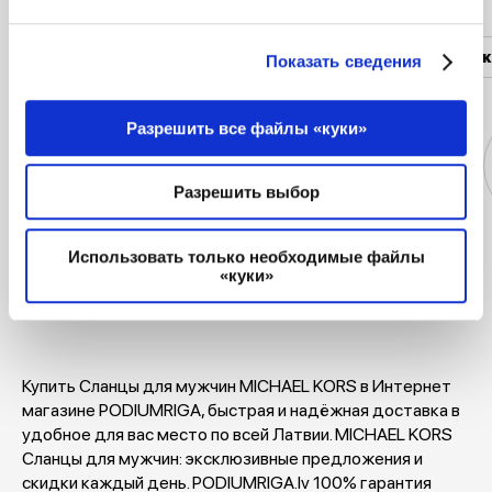
Женская одежда
Мужская одежда
Женск
Показать сведения
Разрешить все файлы «куки»
Разрешить выбор
Куртки
Платья
Майки и
Блузки
Использовать только необходимые файлы
«куки»
футболки
Купить Сланцы для мужчин MICHAEL KORS в Интернет
магазине PODIUMRIGA, быстрая и надёжная доставка в
удобное для вас место по всей Латвии. MICHAEL KORS
Сланцы для мужчин: эксклюзивные предложения и
скидки каждый день. PODIUMRIGA.lv 100% гарантия