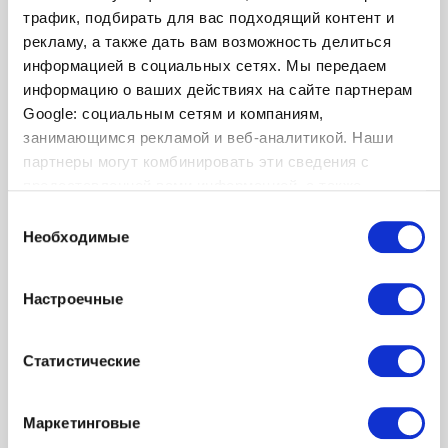
трафик, подбирать для вас подходящий контент и
рекламу, а также дать вам возможность делиться
информацией в социальных сетях. Мы передаем
информацию о ваших действиях на сайте партнерам
 55.99
Google: социальным сетям и компаниям,
занимающимся рекламой и веб-аналитикой. Наши
партнеры могут комбинировать эти сведения с
Шлепанцы MICHAEL KORS
предоставленной вами информацией, а также
Travis Logo Flip-Flop Black
данными, которые они получили при использовании
Выбор
вами их сервисов.
Необходимые
согласия
Вы просмотрели 1 товаров из 1
Настроечные
Статистические
Маркетинговые
Популярные категории