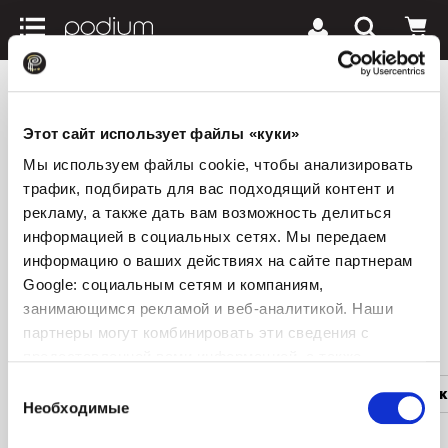
podiumriga.lv
Женская и мужская обувь
Женск
Этот сайт использует файлы «куки»
Женские сандалии TUFFONI
Мы используем файлы cookie, чтобы анализировать
0 товаров
трафик, подбирать для вас подходящий контент и
рекламу, а также дать вам возможность делиться
1
Сначала новые
Все фильтры
информацией в социальных сетях. Мы передаем
keyboard_arrow_down
информацию о ваших действиях на сайте партнерам
Google: социальным сетям и компаниям,
занимающимся рекламой и веб-аналитикой. Наши
Популярные категории
партнеры могут комбинировать эти сведения с
предоставленной вами информацией, а также
данными, которые они получили при использовании
Выбор
Женская одежда
Мужская одежда
Женск
вами их сервисов.
Необходимые
согласия