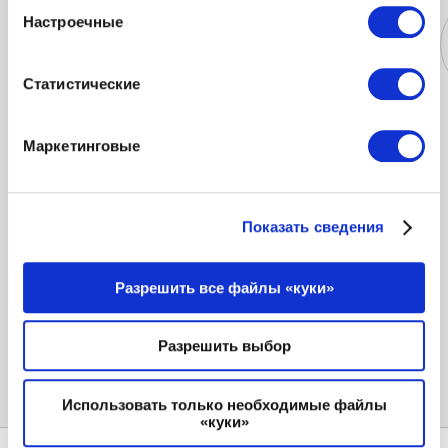
Настроечные
Статистические
Куртки
Платья
Майки и
Блузки
Маркетинговые
футболки
Показать сведения
Купить Женские сандалии TUFFONI в Интернет
магазине PODIUMRIGA, быстрая и надёжная доставка в
Разрешить все файлы «куки»
удобное для вас место по всей Латвии. TUFFONI
Женские сандалии: эксклюзивные предложения и
скидки каждый день. PODIUMRIGA.lv 100% гарантия
Разрешить выбор
качества на Женские сандалии TUFFONI.
Использовать только необходимые файлы
«куки»