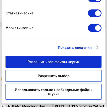
Спортивные брюки CALVIN
Спортивные брюки CALVIN
Статистические
KLEIN JEANS Monologo French
KLEIN JEANS Monologo French
Terry Jogger Light Hay
Terry Jogger Cool Blue
Маркетинговые
Показать сведения
Разрешить все файлы «куки»
Разрешить выбор
-50%
-50%
 45.00
 49.99
 89.99
 99.99
Использовать только необходимые файлы
«куки»
Спортивные брюки CALVIN
Спортивные брюки CALVIN
KLEIN JEANS Monologo Jog
KLEIN JEANS Monologo Cuffed