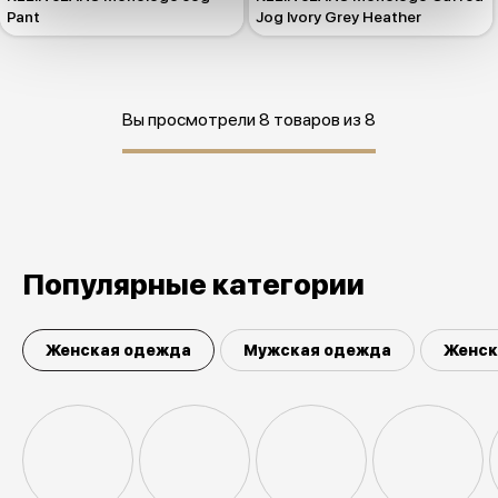
Pant
Jog Ivory Grey Heather
Вы просмотрели 8 товаров из 8
Популярные категории
Женская одежда
Мужская одежда
Женск