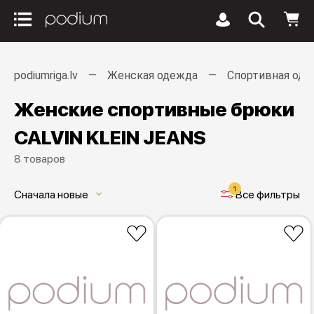
podiumriga.lv
Женская одежда
Спортивная од
Женские спортивные брюки
CALVIN KLEIN JEANS
8 товаров
1
Сначала новые
Все фильтры
keyboard_arrow_down