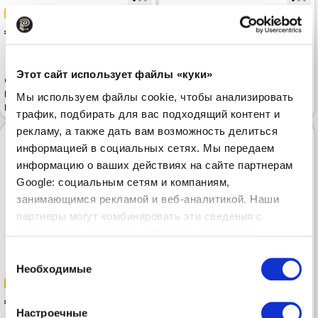
-40%
-50%
 53.99
 45.00
 89.99
 89.99
Этот сайт использует файлы «куки»
Спортивные брюки CALVIN
Спортивные брюки CALVIN
KLEIN JEANS Archive Logo
KLEIN JEANS Monologo French
Мы используем файлы cookie, чтобы анализировать
French Terry Grey
Terry Black
трафик, подбирать для вас подходящий контент и
рекламу, а также дать вам возможность делиться
информацией в социальных сетях. Мы передаем
информацию о ваших действиях на сайте партнерам
Google: социальным сетям и компаниям,
занимающимся рекламой и веб-аналитикой. Наши
партнеры могут комбинировать эти сведения с
предоставленной вами информацией, а также
данными, которые они получили при использовании
Выбор
вами их сервисов.
Необходимые
согласия
-50%
-50%
 45.00
 45.00
 89.99
 89.99
Настроечные