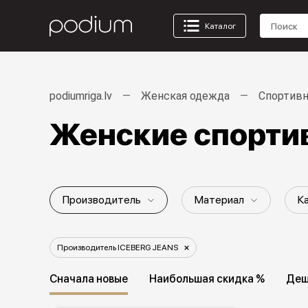
Каталог
podiumriga.lv
Женская одежда
Спортивн
Женские спорти
Производитель
Материал
К
Пол / Возрастная группа
Стиль
Производитель ICEBERG JEANS
Сначала новые
Наибольшая скидка %
Деш