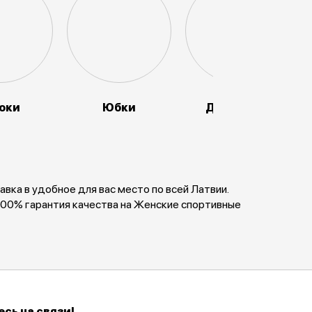
юки
Юбки
Джемперы
ка в удобное для вас место по всей Латвии.
100% гарантия качества на Женские спортивные
сь на связи!