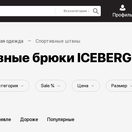
Все категории
Профил
ая одежда
Спортивные штаны
вные брюки ICEBERG
атегория
Sale %
Цена
Размер
Узор
Длина
Коллекция
евле
Дороже
Популярные