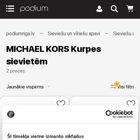
podiumriga.lv
Sieviešu un vīriešu apavi
Sieviešu apa
MICHAEL KORS Kurpes
sievietēm
2 preces
1
Jaunākie vispirms
Visi filtri
keyboard_arrow_down
Šī tīmekļa vietne izmanto sīkfailus