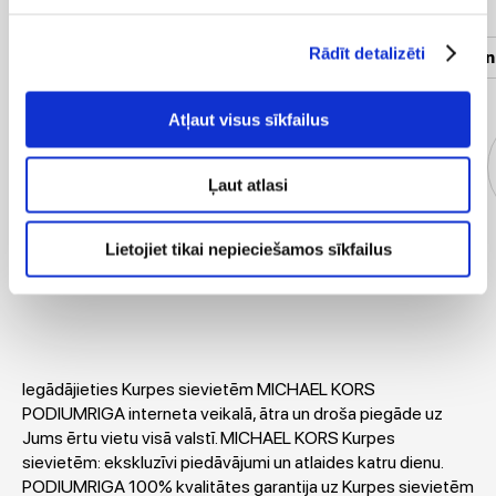
Rādīt detalizēti
Sieviešu apģērbi
Vīriešu apģērbi
Sieviešu un
Atļaut visus sīkfailus
Ļaut atlasi
Lietojiet tikai nepieciešamos sīkfailus
Virsjakas
Kleitas
T-krekli
Blūzes
Iegādājieties Kurpes sievietēm MICHAEL KORS
PODIUMRIGA interneta veikalā, ātra un droša piegāde uz
Jums ērtu vietu visā valstī. MICHAEL KORS Kurpes
sievietēm: ekskluzīvi piedāvājumi un atlaides katru dienu.
PODIUMRIGA 100% kvalitātes garantija uz Kurpes sievietēm