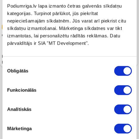
Podiumriga.lv lapa izmanto četras galvenās sīkdatņu
kategorijas. Turpinot pārlūkot, jūs piekrītat
nepieciešamajām sīkdatnēm. Jūs varat arī piekrist citu
-51%
-40%
sīkdatņu izmantošanai. Mārketinga sīkdatnes var tikt
 89.00
 93.59
izmantotas, lai personalizētu rādītās reklāmas. Datu
 179.99
 155.99
pārvaldītājs ir SIA "MT Development".
Loferi MICHAEL KORS
Kurpes MICHAEL KORS Elyse
Darrington Black
Patent
Piekrišanas
Obligātās
izvēle
Funkcionālās
Parādīts 2 preces no 2
Analītiskās
Mārketinga
Populāras kategorijas