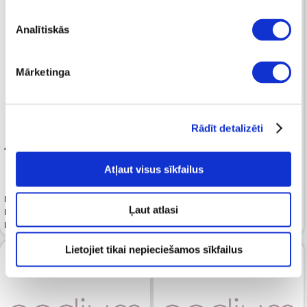
Analītiskās
Mārketinga
Rādīt detalizēti
-50%
139.99
65
129.99
Atļaut visus sīkfailus
Džinsi KARL LAGERFELD Klj
Ļaut atlasi
Relaxed Washed Blue Black
Džinsi KARL LAGERFELD Klj
Denim
Straight Sun Light Blue
Lietojiet tikai nepieciešamos sīkfailus