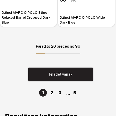
119.99
Džinsi MARC O POLO Stine
Relaxed Barrel Cropped Dark
Džinsi MARC O POLO Wide
Blue
Dark Blue
Parādīts 20 preces no 96
Ielādēt vairāk
1
2
3
5