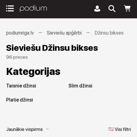
podiumriga.lv
Sieviešu apģērbi
Džinsu bikses
Sieviešu Džinsu bikses
96 preces
Kategorijas
Taisnie džinsi
Slim džinsi
Platie džinsi
Jaunākie vispirms
Visi filtri
keyboard_arrow_down