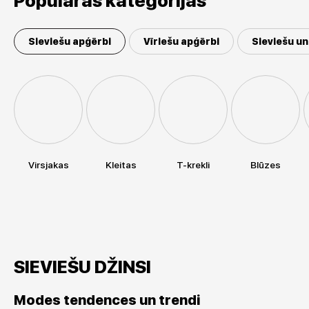
Populāras kategorijas
Sieviešu apģērbi
Vīriešu apģērbi
Sieviešu un
Virsjakas
Kleitas
T-krekli
Blūzes
SIEVIEŠU DŽINSI
Modes tendences un trendi