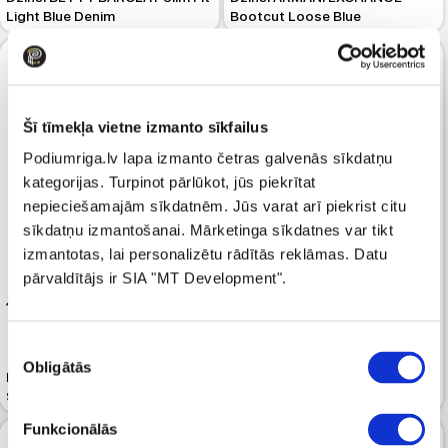
Light Blue Denim
Bootcut Loose Blue
Šī tīmekļa vietne izmanto sīkfailus
Podiumriga.lv lapa izmanto četras galvenās sīkdatņu
kategorijas. Turpinot pārlūkot, jūs piekrītat
nepieciešamajām sīkdatnēm. Jūs varat arī piekrist citu
sīkdatņu izmantošanai. Mārketinga sīkdatnes var tikt
izmantotas, lai personalizētu rādītās reklāmas. Datu
-50%
pārvaldītājs ir SIA "MT Development".
75
149.99
175.99
Piekrišanas
Džinsi KARL LAGERFELD Klj
Obligātās
izvēle
Džinsi KARL LAGERFELD Retro
Seamed Straight Washed Mid
Straight Dark Blue Denim
Blue Denim
Funkcionālās