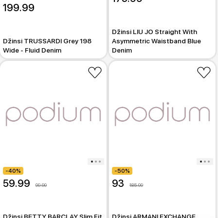
199.99
Džinsi LIU JO Straight With
Džinsi TRUSSARDI Grey 198
Asymmetric Waistband Blue
Wide - Fluid Denim
Denim
-40%
-50%
59.99
93
99.99
185.99
Džinsi BETTY BARCLAY Slim Fit
Džinsi ARMANI EXCHANGE