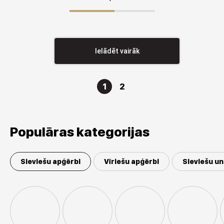
Ielādēt vairāk
1
2
Populāras kategorijas
Sieviešu apģērbi
Vīriešu apģērbi
Sieviešu un