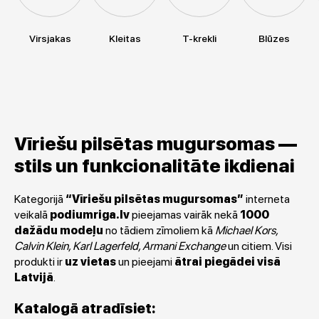
Virsjakas
Kleitas
T-krekli
Blūzes
Vīriešu pilsētas mugursomas —
stils un funkcionalitāte ikdienai
Kategorijā
“Vīriešu pilsētas mugursomas”
interneta
veikalā
podiumriga.lv
pieejamas vairāk nekā
1000
dažādu modeļu
no tādiem zīmoliem kā
Michael Kors,
Calvin Klein, Karl Lagerfeld, Armani Exchange
un citiem. Visi
produkti ir
uz vietas
un pieejami
ātrai piegādei visā
Latvijā
.
Katalogā atradīsiet: