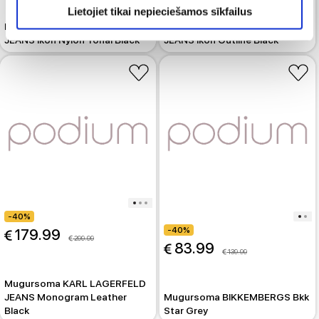
Lietojiet tikai nepieciešamos sīkfailus
Mugursoma KARL LAGERFELD
Mugursoma KARL LAGERFELD
JEANS Ikon Nylon Tonal Black
JEANS Ikon Outline Black
-40%
-40%
 179.99
 299.99
 83.99
 139.99
Mugursoma KARL LAGERFELD
JEANS Monogram Leather
Mugursoma BIKKEMBERGS Bkk
Black
Star Grey