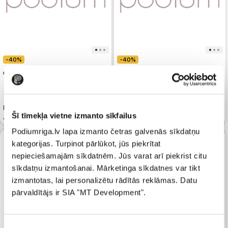
-40%
-40%
 89.99
 89.99
 149.99
 149.99
Mugursoma KARL LAGERFELD
Mugursoma KARL LAGERFELD
Šī tīmekļa vietne izmanto sīkfailus
JEANS Klj Essential Nylon Bp
JEANS All-Over Graphic Print
Podiumriga.lv lapa izmanto četras galvenās sīkdatņu
kategorijas. Turpinot pārlūkot, jūs piekrītat
nepieciešamajām sīkdatnēm. Jūs varat arī piekrist citu
sīkdatņu izmantošanai. Mārketinga sīkdatnes var tikt
izmantotas, lai personalizētu rādītās reklāmas. Datu
pārvaldītājs ir SIA "MT Development".
Piekrišanas