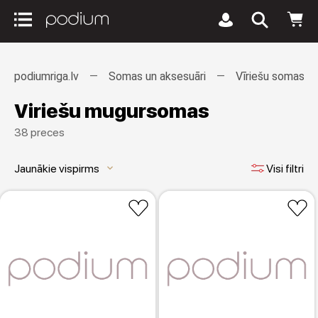
podiumriga.lv
Somas un aksesuāri
Vīriešu somas
Viriešu mugursomas
38 preces
Jaunākie vispirms
Visi filtri
keyboard_arrow_down