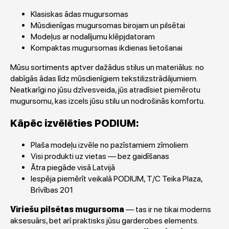
Klasiskas ādas mugursomas
Mūsdienīgas mugursomas birojam un pilsētai
Modeļus ar nodalījumu klēpjdatoram
Kompaktas mugursomas ikdienas lietošanai
Mūsu sortiments aptver dažādus stilus un materiālus: no
dabīgās ādas līdz mūsdienīgiem tekstilizstrādājumiem.
Neatkarīgi no jūsu dzīvesveida, jūs atradīsiet piemērotu
mugursomu, kas izcels jūsu stilu un nodrošinās komfortu.
Kāpēc izvēlēties PODIUM:
Plaša modeļu izvēle no pazīstamiem zīmoliem
Visi produkti uz vietas — bez gaidīšanas
Ātra piegāde visā Latvijā
Iespēja piemērīt veikalā PODIUM, T/C Teika Plaza,
Brīvības 201
Vīriešu pilsētas mugursoma
— tas ir ne tikai moderns
aksesuārs, bet arī praktisks jūsu garderobes elements.