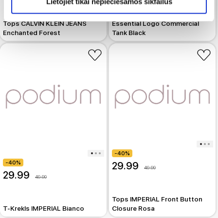
Lietojiet tikai nepieciešamos sīkfailus
Tops KARL LAGERFELD
Tops CALVIN KLEIN JEANS
Essential Logo Commercial
Enchanted Forest
Tank Black
-40%
-40%
29.99
49.99
29.99
49.99
Tops IMPERIAL Front Button
T-Krekls IMPERIAL Bianco
Closure Rosa