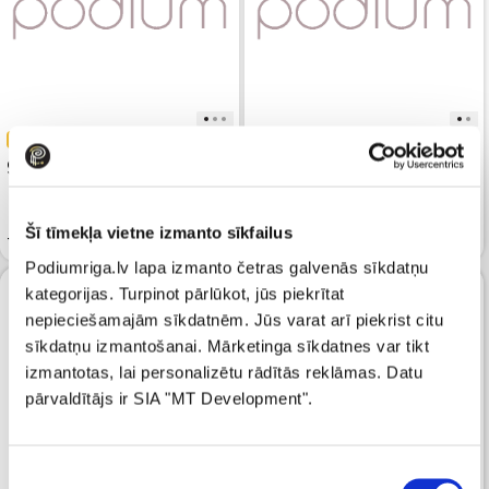
-50%
-40%
95
27.59
189.99
45.99
Šī tīmekļa vietne izmanto sīkfailus
Tops D.EXTERIOR Beige
Tops IMPERIAL Nero
Podiumriga.lv lapa izmanto četras galvenās sīkdatņu
kategorijas. Turpinot pārlūkot, jūs piekrītat
nepieciešamajām sīkdatnēm. Jūs varat arī piekrist citu
sīkdatņu izmantošanai. Mārketinga sīkdatnes var tikt
izmantotas, lai personalizētu rādītās reklāmas. Datu
pārvaldītājs ir SIA "MT Development".
Piekrišanas