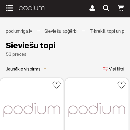
podiumriga.lv
Sieviešu apģērbi
T-krekli, topi un pol
Sieviešu topi
53 preces
Jaunākie vispirms
Visi filtri
keyboard_arrow_down