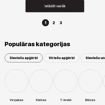
Ielādēt vairāk
1
2
3
Populāras kategorijas
Sieviešu apģērbi
Vīriešu apģērbi
Sieviešu un
Virsjakas
Kleitas
T-krekli
Blūzes