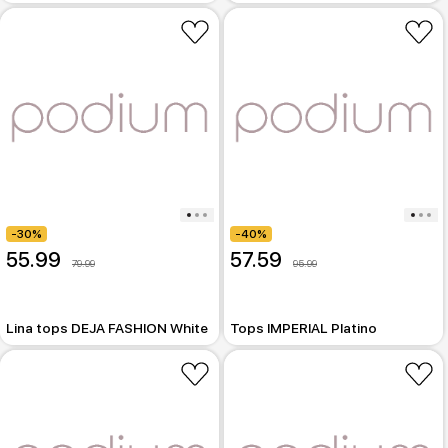
-30%
-40%
55.99
57.59
79.99
95.99
Lina tops DEJA FASHION White
Tops IMPERIAL Platino