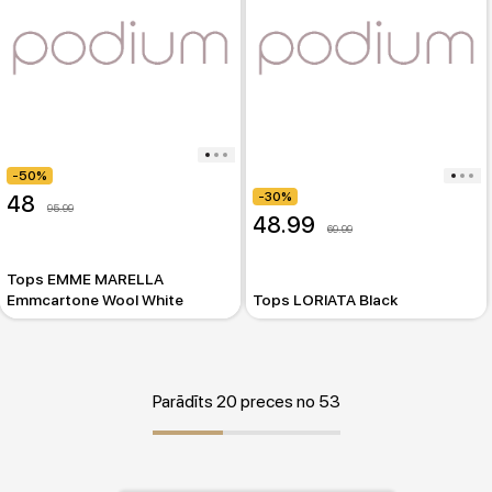
-50%
-30%
48
95.99
48.99
69.99
Tops EMME MARELLA
Emmcartone Wool White
Tops LORIATA Black
Parādīts 20 preces no 53