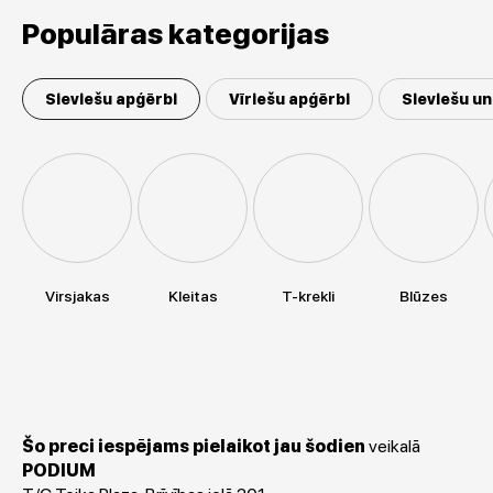
Populāras kategorijas
Sieviešu apģērbi
Vīriešu apģērbi
Sieviešu un
Virsjakas
Kleitas
T-krekli
Blūzes
Šo preci iespējams pielaikot jau šodien
veikalā
PODIUM