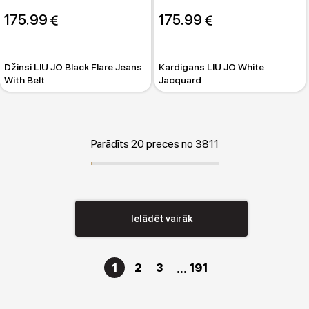
175.99 
175.99 
Džinsi LIU JO Black Flare Jeans
Kardigans LIU JO White
With Belt
Jacquard
Parādīts 20 preces no 3811
Ielādēt vairāk
1
2
3
191