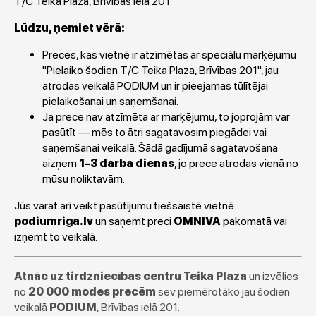
T/C Teika Plaza, Brīvības ielā 201
Lūdzu, ņemiet vērā:
Preces, kas vietnē ir atzīmētas ar speciālu marķējumu
"Pielaiko šodien T/C Teika Plaza, Brīvības 201", jau
atrodas veikalā PODIUM un ir pieejamas tūlītējai
pielaikošanai un saņemšanai.
Ja prece nav atzīmēta ar marķējumu, to joprojām var
pasūtīt — mēs to ātri sagatavosim piegādei vai
saņemšanai veikalā. Šādā gadījumā sagatavošana
aizņem
1–3 darba dienas
, jo prece atrodas vienā no
mūsu noliktavām.
Jūs varat arī veikt pasūtījumu tiešsaistē vietnē
podiumriga.lv
un saņemt preci
OMNIVA
pakomatā vai
izņemt to veikalā.
Atnāc uz tirdzniecības centru Teika Plaza
un izvēlies
no
20 000 modes precēm
sev piemērotāko jau šodien
veikalā
PODIUM
, Brīvības ielā 201.