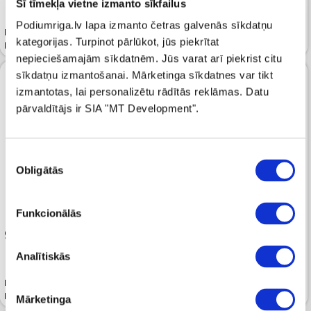
Šī tīmekļa vietne izmanto sīkfailus
Dūnu jaka HERNO Powder
Podiumriga.lv lapa izmanto četras galvenās sīkdatņu
Parka HERNO Black High Neck
Chantilly Satin Long Padded
kategorijas. Turpinot pārlūkot, jūs piekrītat
Padded Coat
Jacket
nepieciešamajām sīkdatnēm. Jūs varat arī piekrist citu
sīkdatņu izmantošanai. Mārketinga sīkdatnes var tikt
izmantotas, lai personalizētu rādītās reklāmas. Datu
pārvaldītājs ir SIA "MT Development".
Piekrišanas
Obligātās
izvēle
Funkcionālās
999.99 
999.99 
Analītiskās
Dūnu jaka HERNO Blue Woven
Dūnu jaka HERNO Ferro Woven
Half Coat
Half Coat
Mārketinga