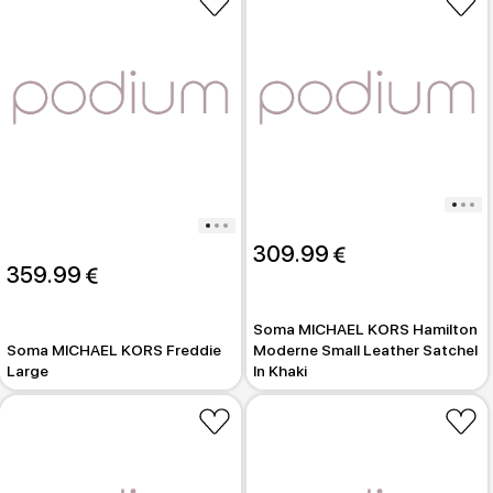
podiumriga.lv
un saņemt preci
OMNIVA
pakomatā vai
izņemt to veikalā.
Atnāc uz tirdzniecības centru Teika Plaza
un izvēlies
no
20 000 modes precēm
sev piemērotāko jau šodien
veikalā
PODIUM
, Brīvības ielā 201.
Katru nedēļu jauni pievedumi no labākajiem pasaules
zīmoliem, kā arī speciālie piedāvājumi!
309.99 
359.99 
Soma MICHAEL KORS Hamilton
Soma MICHAEL KORS Freddie
Moderne Small Leather Satchel
Large
In Khaki