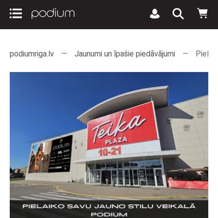
podiumriga.lv
Jaunumi un īpašie piedāvājumi
Pielai