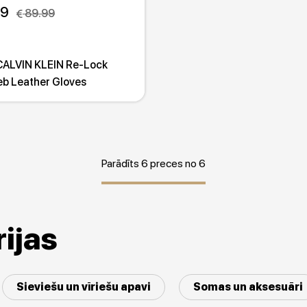
99
 89.99
CALVIN KLEIN Re-Lock
b Leather Gloves
Parādīts 6 preces no 6
ijas
Sieviešu un vīriešu apavi
Somas un aksesuāri