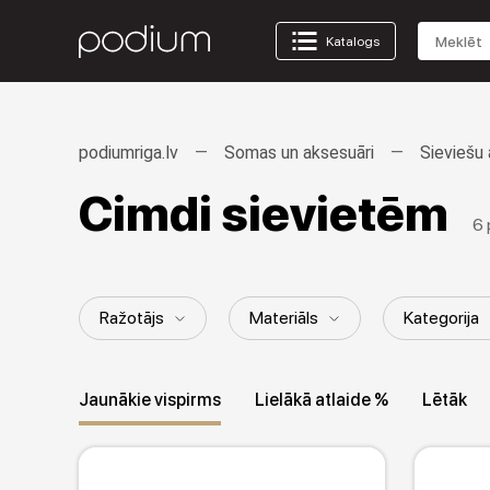
Katalogs
podiumriga.lv
Somas un aksesuāri
Sieviešu 
Cimdi sievietēm
6 
Ražotājs
Materiāls
Kategorija
Dzimums / Vecuma grupa
Stils
Jaunākie vispirms
Lielākā atlaide %
Lētāk