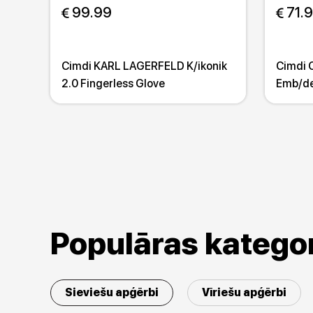
 99.99
 71.
Cimdi KARL LAGERFELD K/ikonik
Cimdi 
2.0 Fingerless Glove
Emb/de
Populāras kategor
Sieviešu apģērbi
Vīriešu apģērbi