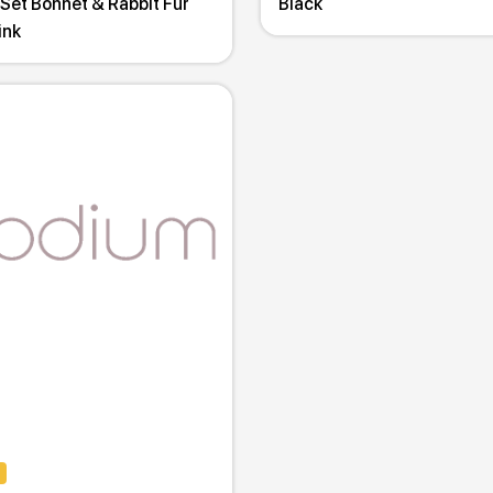
Set Bonnet & Rabbit Fur
Black
ink