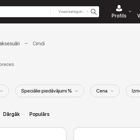
Visas kategorijas
Profils
V
aksesuāri
Cimdi
preces
Speciālie piedāvājumi %
Cena
Izm
Raksts
Kolekcija
Dārgāk
Populārs