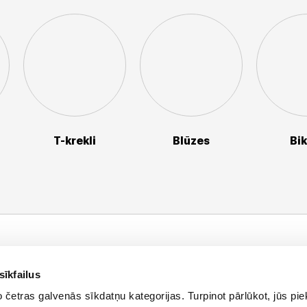
T-krekli
Blūzes
Bi
Palieciet s
nformācija
Jaunumi, atlaid
sīkfailus
asūtījuma statuss
četras galvenās sīkdatņu kategorijas. Turpinot pārlūkot, jūs piek
E-pasta a
eikali