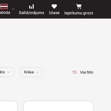
aloda
Salīdzinājums
Izlase
Iepirkumu grozs
ērs
Krāsa
Visi filtri