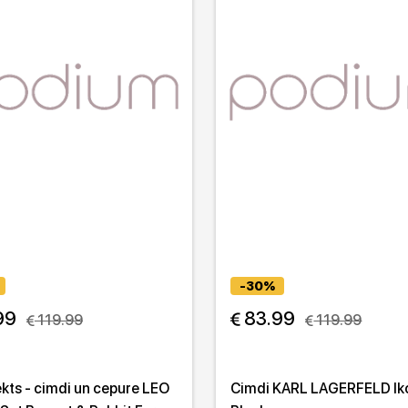
-30%
99
 83.99
 119.99
 119.99
kts - cimdi un cepure LEO
Cimdi KARL LAGERFELD Iko