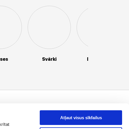
kses
Svārki
Džemperi
aziņā !
es, piedāvājumi
Atļaut visus sīkfailus
rītat
drese
Abonēt