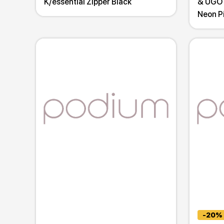
K/essential Zipper Black
& UGO 
Neon P
-20%