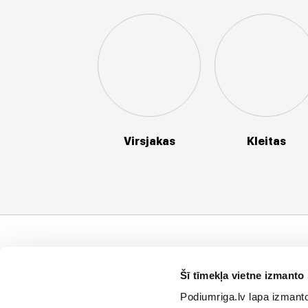
Virsjakas
Kleitas
Klientu atbalsts
Uzņēmums
I
Šī tīmekļa vietne izmanto 
Maksāšanas metodes
Privātuma politika
P
Podiumriga.lv lapa izmanto 
Nomaksa
Vispārējie pārdošanas
V