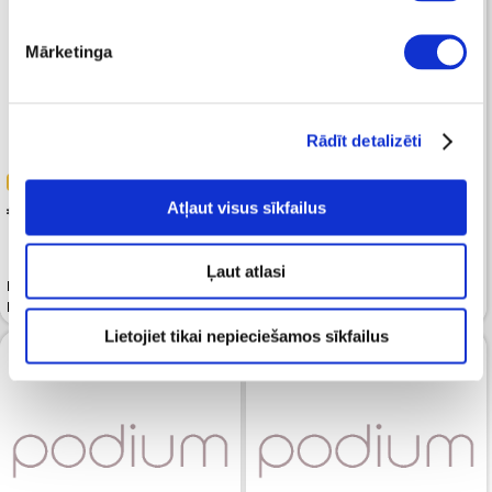
Mārketinga
Rādīt detalizēti
-40%
-50%
 71.99
Atļaut visus sīkfailus
 50.00
 119.99
 99.99
Ļaut atlasi
Bikses G-STAR Rovic Zip 3D
Bikses CALVIN KLEIN JEANS
Regular Tapered Grey 32'
Skinny Nordic Dust
Lietojiet tikai nepieciešamos sīkfailus