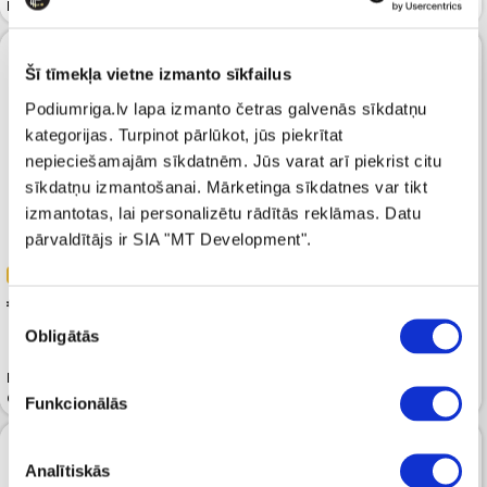
Regular Tapered Grey
Bikses ICEBERG Woven Black
Šī tīmekļa vietne izmanto sīkfailus
Podiumriga.lv lapa izmanto četras galvenās sīkdatņu
kategorijas. Turpinot pārlūkot, jūs piekrītat
nepieciešamajām sīkdatnēm. Jūs varat arī piekrist citu
sīkdatņu izmantošanai. Mārketinga sīkdatnes var tikt
izmantotas, lai personalizētu rādītās reklāmas. Datu
pārvaldītājs ir SIA "MT Development".
-40%
-40%
 59.99
 59.99
 99.99
 99.99
Piekrišanas
Obligātās
izvēle
Bikses CALVIN KLEIN JEANS
Bikses EA7 Core Identity
Cotton Pull On Straight Black
Cotton-Blend Cargo Black
Funkcionālās
Analītiskās