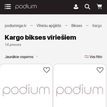
podiumriga.lv
Vīriešu apģērbi
Bikses
Kargo bi
Kargo bikses vīriešiem
14 preces
Jaunākie vispirms
Visi filtri
keyboard_arrow_down