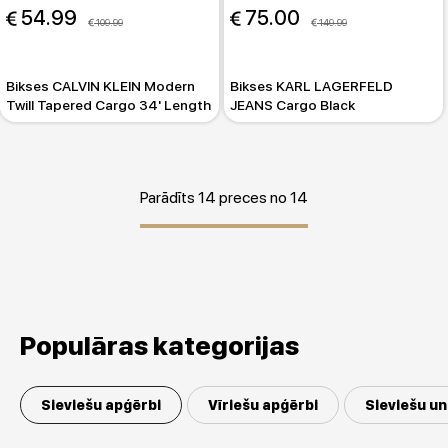
 54.99
 75.00
 109.99
 149.99
Bikses CALVIN KLEIN Modern
Bikses KARL LAGERFELD
Twill Tapered Cargo 34' Length
JEANS Cargo Black
Parādīts 14 preces no 14
Populāras kategorijas
Sieviešu apģērbi
Vīriešu apģērbi
Sieviešu un