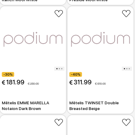
-30%
-40%
 181.99
 311.99
 259.99
 519.99
Mētelis EMME MARELLA
Mētelis TWINSET Double
Notaion Dark Brown
Breasted Beige