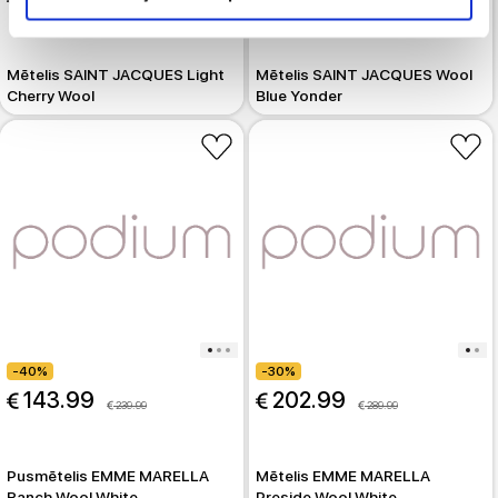
 319.99
 319.99
Mētelis SAINT JACQUES Light
Mētelis SAINT JACQUES Wool
Cherry Wool
Blue Yonder
-40%
-30%
 143.99
 202.99
 239.99
 289.99
Pusmētelis EMME MARELLA
Mētelis EMME MARELLA
Ranch Wool White
Preside Wool White