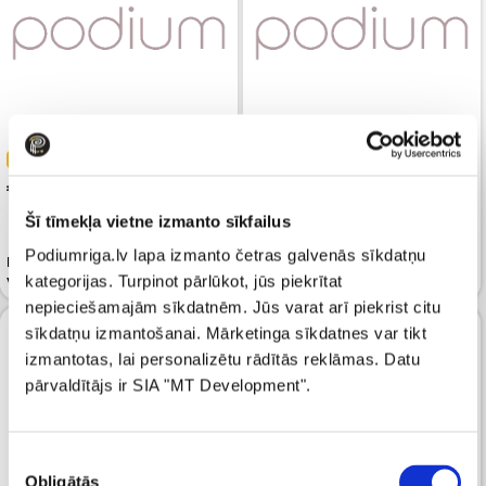
-40%
-40%
 371.99
 209.99
 619.99
 349.99
Šī tīmekļa vietne izmanto sīkfailus
Podiumriga.lv lapa izmanto četras galvenās sīkdatņu
Pusmētelis LUISA SPAGNOLI
Mētelis KARL LAGERFELD Belt
kategorijas. Turpinot pārlūkot, jūs piekrītat
Vicinato Brown
Detail Short Soft Cedar
nepieciešamajām sīkdatnēm. Jūs varat arī piekrist citu
sīkdatņu izmantošanai. Mārketinga sīkdatnes var tikt
izmantotas, lai personalizētu rādītās reklāmas. Datu
pārvaldītājs ir SIA "MT Development".
Piekrišanas
Obligātās