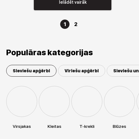
Ielādēt vairāk
1
2
Populāras kategorijas
Sieviešu apģērbi
Vīriešu apģērbi
Sieviešu un
Virsjakas
Kleitas
T-krekli
Blūzes