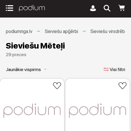
podiumriga.lv
Sieviešu apģērbi
Sieviešu virsdrēbes
Sieviešu Mēteļi
29 preces
Jaunākie vispirms
Visi filtri
keyboard_arrow_down