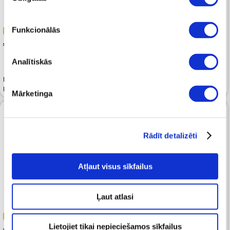
izvēle
Funkcionālās
-40%
-50%
 155.99
 159.00
 259.99
 319.99
Analītiskās
Lietusmētelis BETTY BARCLAY
Mētelis SAINT JACQUES Simply
Deep Navy
Taupe Wool
Mārketinga
Rādīt detalizēti
Atļaut visus sīkfailus
Ļaut atlasi
-50%
-50%
Lietojiet tikai nepieciešamos sīkfailus
 159.00
 159.00