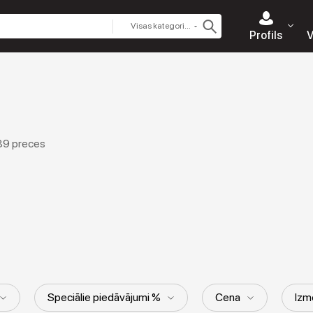
Visas kategorijas
Profils
V
89 preces
Speciālie piedāvājumi %
Cena
Izm