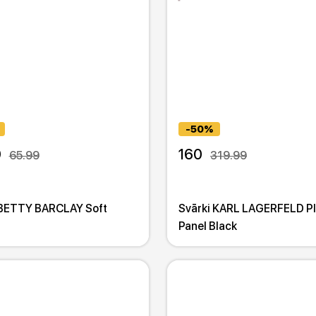
-50%
9
160
65.99
319.99
 BETTY BARCLAY Soft
Svārki KARL LAGERFELD P
Panel Black