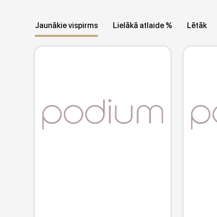
Dzimums / Vecuma grupa
Stils
Jaunākie vispirms
Lielākā atlaide %
Lētāk