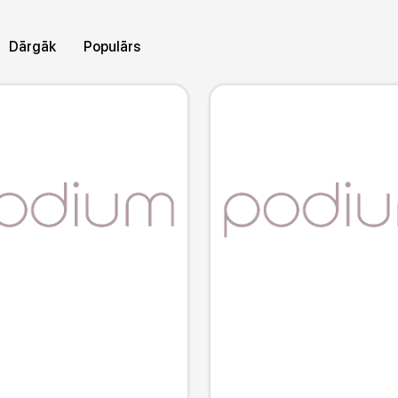
Raksts
Garums
Detaļas
Kolekcij
Dārgāk
Populārs