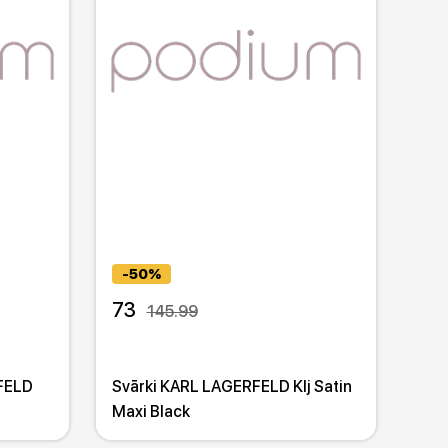
-50%
73
145.99
RFELD
Svārki KARL LAGERFELD Klj Satin
Maxi Black