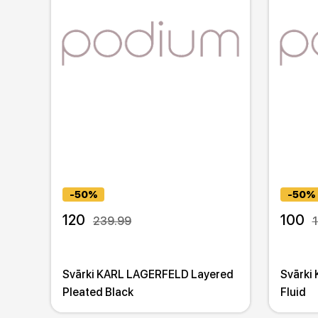
-50%
-50%
120
100
239.99
Svārki KARL LAGERFELD Layered
Svārki
Pleated Black
Fluid