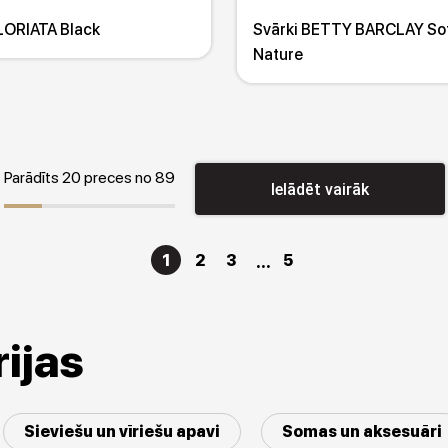
 LORIATA Black
Svārki BETTY BARCLAY So
Nature
Parādīts 20 preces no 89
Ielādēt vairāk
1
2
3
5
ijas
Sieviešu un vīriešu apavi
Somas un aksesuāri