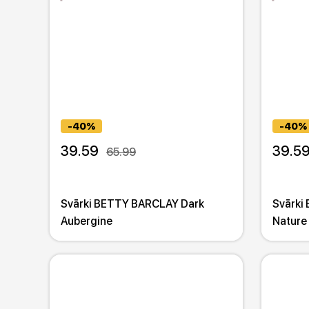
-40%
-40%
39.59
39.5
65.99
Svārki BETTY BARCLAY Dark
Svārki
Aubergine
Nature