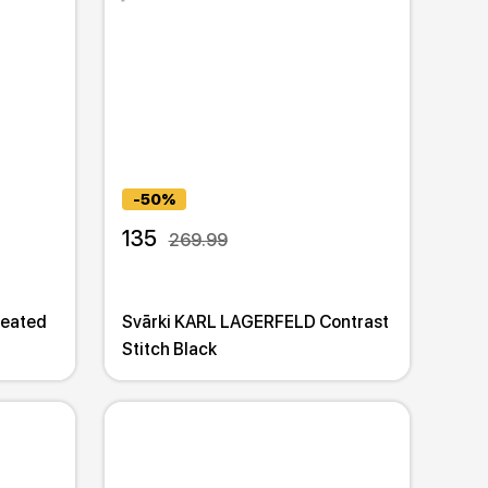
-50%
135
269.99
leated
Svārki KARL LAGERFELD Contrast
Stitch Black