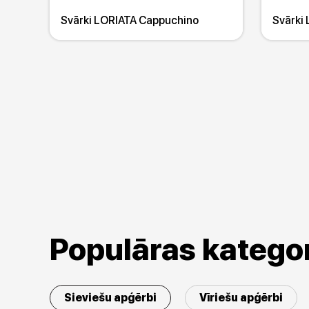
Svārki LORIATA Cappuchino
Svārki
Populāras kategor
Sieviešu apģērbi
Vīriešu apģērbi