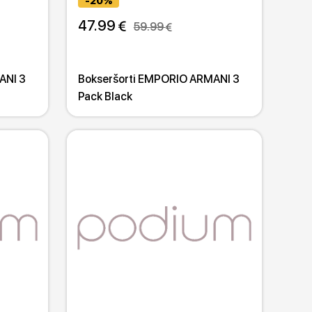
-20%
47.99 
59.99 
ANI 3
Bokseršorti EMPORIO ARMANI 3
Pack Black