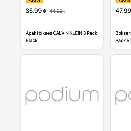
-20%
-20%
35.99 
47.99
44.99 
Apakšbikses CALVIN KLEIN 3 Pack
Bokser
Black
Pack Bl