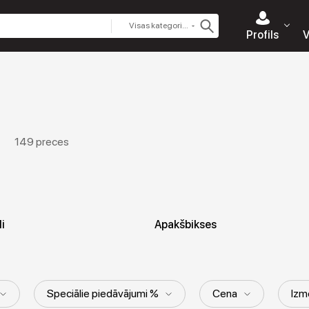
Visas kategorijas
Profils
V
149 preces
i
Apakšbikses
Speciālie piedāvājumi %
Cena
Izm