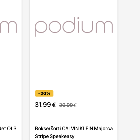
-20%
31.99 
39.99 
Set Of 3
Bokseršorti CALVIN KLEIN Majorca
Stripe Speakeasy