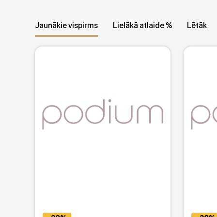
Dzimums / Vecuma grupa
Daudzums iepa
Jaunākie vispirms
Lielākā atlaide %
Lētāk