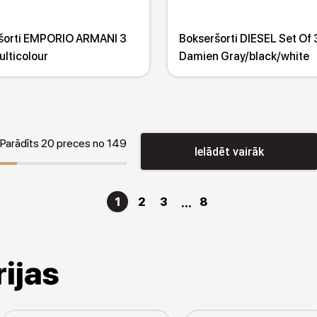
šorti EMPORIO ARMANI 3
Bokseršorti DIESEL Set Of
lticolour
Damien Gray/black/white
Parādīts 20 preces no 149
Ielādēt vairāk
1
2
3
8
ijas