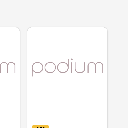
knes garums
Kolekcija