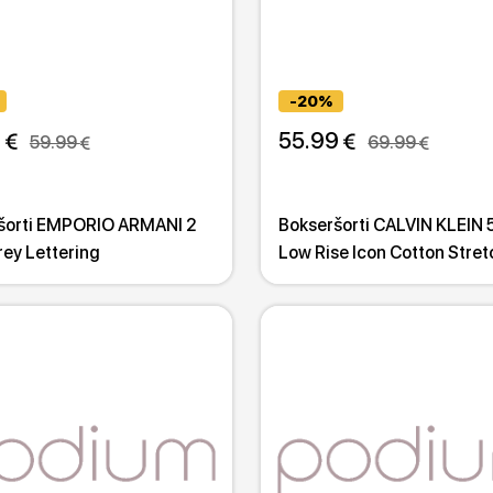
-20%
 
55.99 
59.99 
69.99 
šorti EMPORIO ARMANI 2
Bokseršorti CALVIN KLEIN 
ey Lettering
Low Rise Icon Cotton Stret