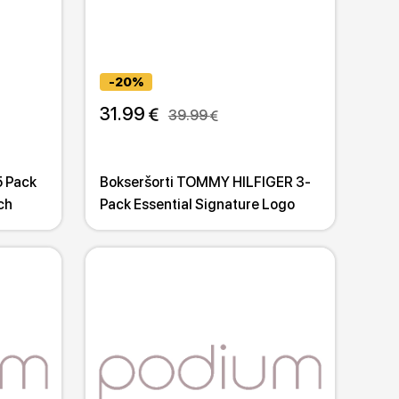
-20%
31.99 
39.99 
5 Pack
Bokseršorti TOMMY HILFIGER 3-
ch
Pack Essential Signature Logo