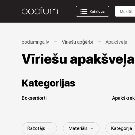
Katalogs
podiumriga.lv
Vīriešu apģērbi
Apakšveļa
Vīriešu apakšveļa
Kategorijas
Bokseršorti
Apakškrekl
Ražotājs
Materiāls
Kategorija