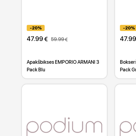
-20%
-20%
47.99 
47.99
59.99 
Apakšbikses EMPORIO ARMANI 3
Bokser
Pack Blu
Pack Gr