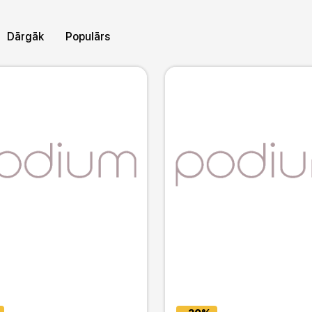
kojumā, gab
Stils
Garums
Piedur
Dārgāk
Populārs