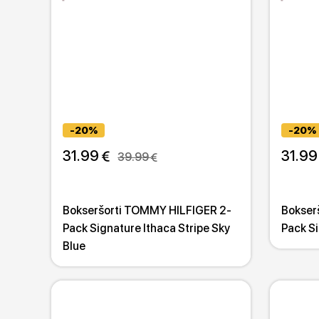
-20%
-20%
31.99 
31.99
39.99 
Bokseršorti TOMMY HILFIGER 2-
Bokser
Pack Signature Ithaca Stripe Sky
Pack S
Blue