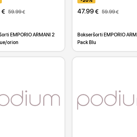
-20%
 
47.99 
59.99 
59.99 
šorti EMPORIO ARMANI 2
Bokseršorti EMPORIO ARM
ue/orion
Pack Blu