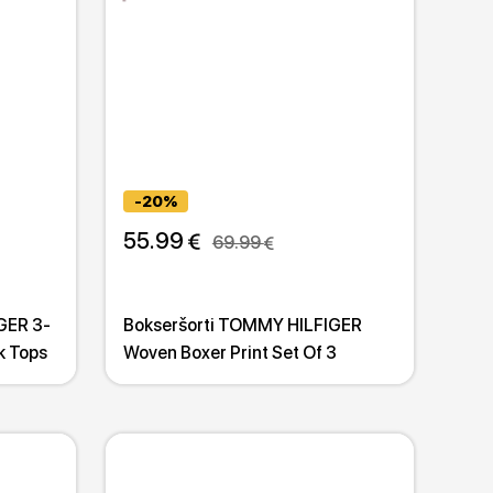
-20%
55.99 
69.99 
GER 3-
Bokseršorti TOMMY HILFIGER
k Tops
Woven Boxer Print Set Of 3