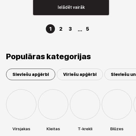
Ielādēt vairāk
1
2
3
5
Populāras kategorijas
Sieviešu apģērbi
Vīriešu apģērbi
Sieviešu un
Virsjakas
Kleitas
T-krekli
Blūzes