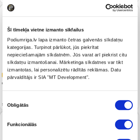
Šī tīmekļa vietne izmanto sīkfailus
Podiumriga.lv lapa izmanto četras galvenās sīkdatņu
kategorijas. Turpinot pārlūkot, jūs piekrītat
nepieciešamajām sīkdatnēm. Jūs varat arī piekrist citu
sīkdatņu izmantošanai. Mārketinga sīkdatnes var tikt
izmantotas, lai personalizētu rādītās reklāmas. Datu
-30%
-30%
pārvaldītājs ir SIA "MT Development".
 279.99
 279.99
 399.99
 399.99
Piekrišanas
Soma FURLA 1927 Mini Laguna
Soma FURLA Nuvola S Beige
Obligātās
izvēle
Funkcionālās