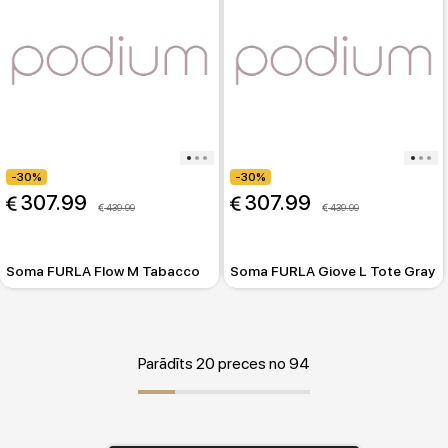
-30%
-30%
 307.99
 307.99
 439.99
 439.99
Soma FURLA Flow M Tabacco
Soma FURLA Giove L Tote Gray
Parādīts 20 preces no 94