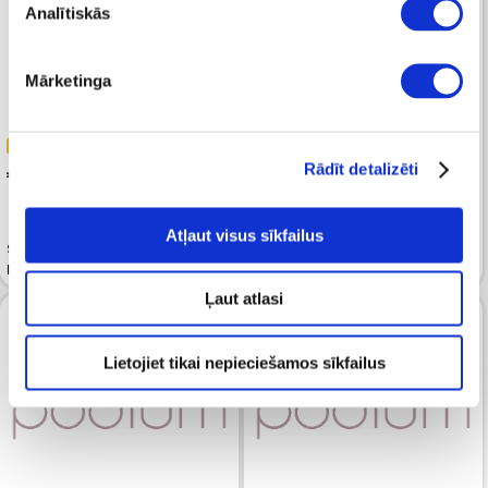
Analītiskās
Mārketinga
-30%
-30%
Rādīt detalizēti
 279.99
 279.99
 399.99
 399.99
Atļaut visus sīkfailus
Soma FURLA Sfera L Tote Blue
Soma FURLA Metropolis
Mediterraneo
Prisma Mini Black
Ļaut atlasi
Lietojiet tikai nepieciešamos sīkfailus