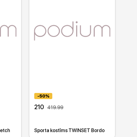
-50%
210
419.99
retch
Sporta kostīms TWINSET Bordo