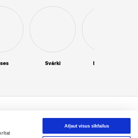
kses
Svārki
Džemperi
aziņā !
es, piedāvājumi
Atļaut visus sīkfailus
rītat
drese
Abonēt