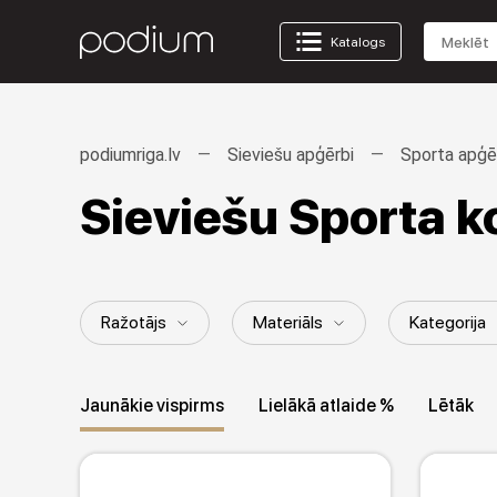
Katalogs
podiumriga.lv
Sieviešu apģērbi
Sporta apģē
Sieviešu Sporta k
Ražotājs
Materiāls
Kategorija
Dzimums / Vecuma grupa
Sezona
Jaunākie vispirms
Lielākā atlaide %
Lētāk
Kolekcija