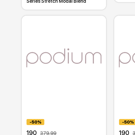
Series Stretch Modal Blend
-50%
-50%
190
190
379.99