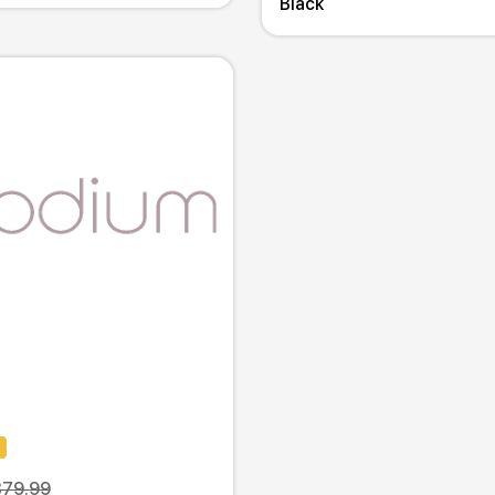
Black
379.99