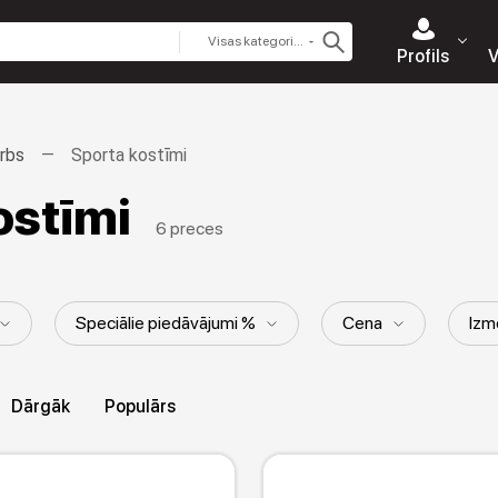
Visas kategorijas
Profils
V
rbs
Sporta kostīmi
ostīmi
6 preces
Speciālie piedāvājumi %
Cena
Izm
Stils
Kapuce
Raksts
Garums
Dārgāk
Populārs