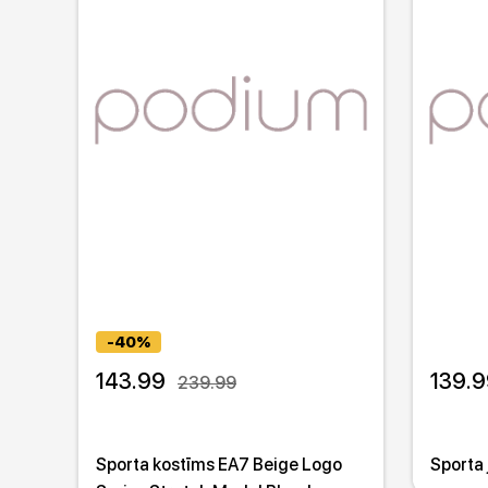
-40%
143.99
139.9
239.99
Sporta kostīms EA7 Beige Logo
Sporta