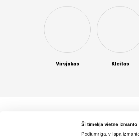
Virsjakas
Kleitas
Klientu atbalsts
Uzņēmums
I
Šī tīmekļa vietne izmanto 
Maksāšanas metodes
Privātuma politika
P
Podiumriga.lv lapa izmanto 
Nomaksa
Vispārējie pārdošanas
V