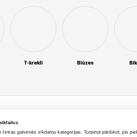
T-krekli
Blūzes
Bi
Palieciet s
nformācija
Jaunumi, atlaid
sīkfailus
asūtījuma statuss
četras galvenās sīkdatņu kategorijas. Turpinot pārlūkot, jūs piek
E-pasta a
eikali