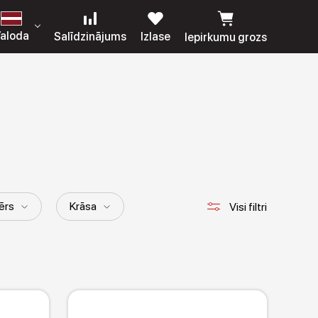
aloda
Salīdzinājums
Izlase
Iepirkumu grozs
ērs
Krāsa
Visi filtri
Piedurknes garums