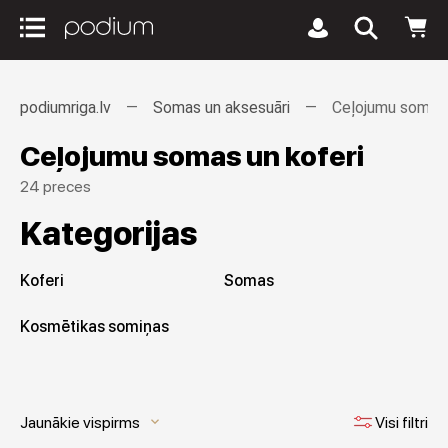
podiumriga.lv
Somas un aksesuāri
Ceļojumu somas 
Ceļojumu somas un koferi
24 preces
Kategorijas
Koferi
Somas
Kosmētikas somiņas
Jaunākie vispirms
Visi filtri
keyboard_arrow_down