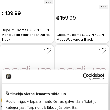
 139.99
 159.99
Ceļojumu soma CALVIN KLEIN
Mono Logo Weekender Duffle
Ceļojumu soma CALVIN KLEIN
Black
Must Weekender Black
Šī tīmekļa vietne izmanto sīkfailus
-40%
Podiumriga.lv lapa izmanto četras galvenās sīkdatņu
 47.99
kategorijas. Turpinot pārlūkot, jūs piekrītat
 79.99