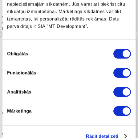
 219.99
nepieciešamajām sīkdatnēm. Jūs varat arī piekrist citu
sīkdatņu izmantošanai. Mārketinga sīkdatnes var tikt
Ceļojumu kosmētikas soma
izmantotas, lai personalizētu rādītās reklāmas. Datu
CALVIN KLEIN Essential Black
Ceļojumu soma CALVIN KLEIN
pārvaldītājs ir SIA "MT Development".
Rubberized
Refined Weekender Black
Piekrišanas
Obligātās
izvēle
Funkcionālās
Analītiskās
Mārketinga
 159.99
 189.99
Ceļojumu soma CALVIN KLEIN
Rādīt detalizēti