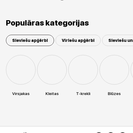
Populāras kategorijas
Sieviešu apģērbi
Vīriešu apģērbi
Sieviešu un
Virsjakas
Kleitas
T-krekli
Blūzes