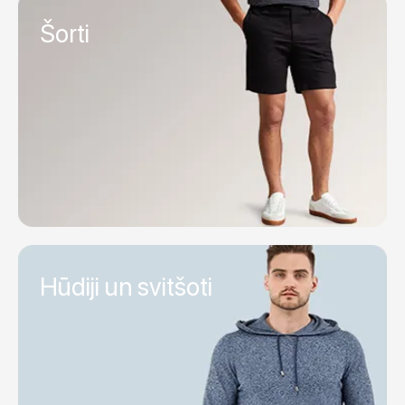
Šorti
Hūdiji un svitšoti