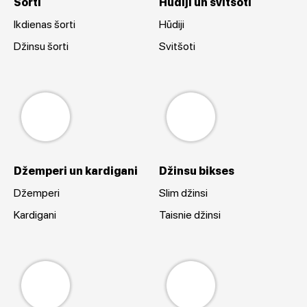
Šorti
Hūdiji un svitšoti
Ikdienas šorti
Hūdiji
Džinsu šorti
Svitšoti
Džemperi un kardigani
Džinsu bikses
Džemperi
Slim džinsi
Kardigani
Taisnie džinsi