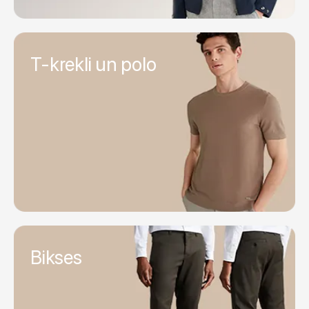
T-krekli un polo
Bikses