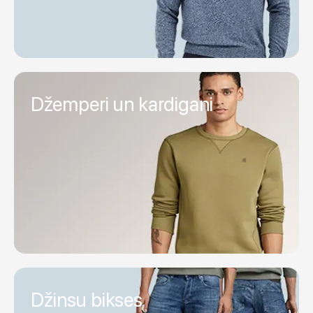
Džemperi un kardigani
Džinsu bikses