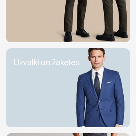
Uzvalki un žaketes