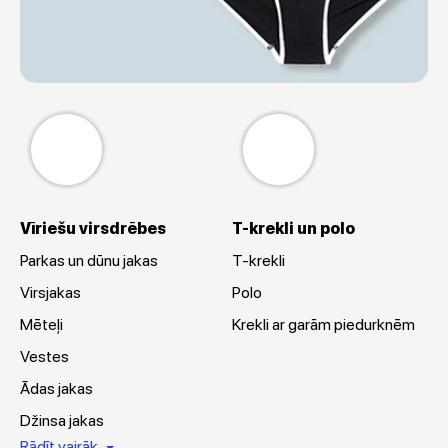
Vīriešu virsdrēbes
T-krekli un polo
Parkas un dūnu jakas
T-krekli
Virsjakas
Polo
Mēteļi
Krekli ar garām piedurknēm
Vestes
Ādas jakas
Džinsa jakas
Rādīt vairāk