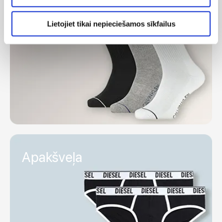
Zeķes
Lietojiet tikai nepieciešamos sīkfailus
Apakšveļa