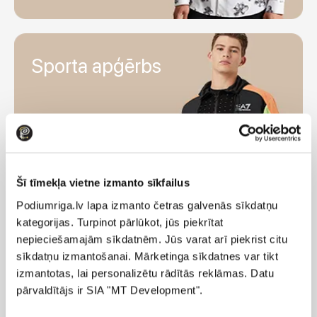
Sporta apģērbs
Šī tīmekļa vietne izmanto sīkfailus
Podiumriga.lv lapa izmanto četras galvenās sīkdatņu
kategorijas. Turpinot pārlūkot, jūs piekrītat
nepieciešamajām sīkdatnēm. Jūs varat arī piekrist citu
sīkdatņu izmantošanai. Mārketinga sīkdatnes var tikt
Mājas apģērbs
izmantotas, lai personalizētu rādītās reklāmas. Datu
pārvaldītājs ir SIA "MT Development".