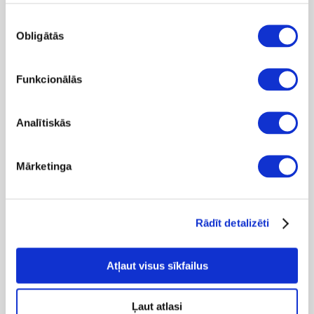
Piekrišanas
Obligātās
izvēle
Funkcionālās
Analītiskās
Pludmales apģērbi
Mārketinga
Rādīt detalizēti
Atļaut visus sīkfailus
Ļaut atlasi