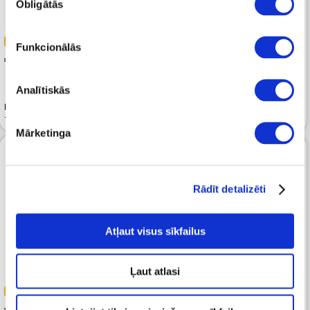
Obligātās
izvēle
-40%
-50%
Funkcionālās
 65.99
 100.00
 109.99
 199.99
Analītiskās
Kardigans BETTY BARCLAY
Kardigans KARL LAGERFELD
Taupe Melange
Knit Black
Mārketinga
Rādīt detalizēti
Atļaut visus sīkfailus
Ļaut atlasi
-50%
-50%
 190.00
 190.00