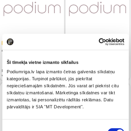
-40%
-50%
 59.99
 125.00
 99.99
 249.99
Šī tīmekļa vietne izmanto sīkfailus
Kardigans CALVIN KLEIN JEANS
Kardigans KARL LAGERFELD
Podiumriga.lv lapa izmanto četras galvenās sīkdatņu
Woven Label Cable Tofu
Boucle Knit Cannoli Cream
kategorijas. Turpinot pārlūkot, jūs piekrītat
nepieciešamajām sīkdatnēm. Jūs varat arī piekrist citu
sīkdatņu izmantošanai. Mārketinga sīkdatnes var tikt
izmantotas, lai personalizētu rādītās reklāmas. Datu
pārvaldītājs ir SIA "MT Development".
Piekrišanas