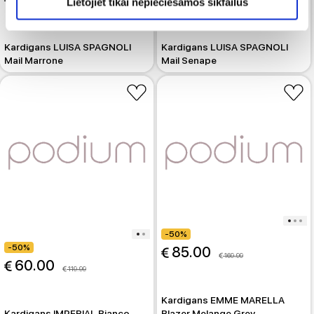
Lietojiet tikai nepieciešamos sīkfailus
 379.99
 379.99
Kardigans LUISA SPAGNOLI
Kardigans LUISA SPAGNOLI
Mail Marrone
Mail Senape
-50%
-50%
 85.00
 169.99
 60.00
 119.99
Kardigans EMME MARELLA
Kardigans IMPERIAL Bianco
Blazer Melange Grey