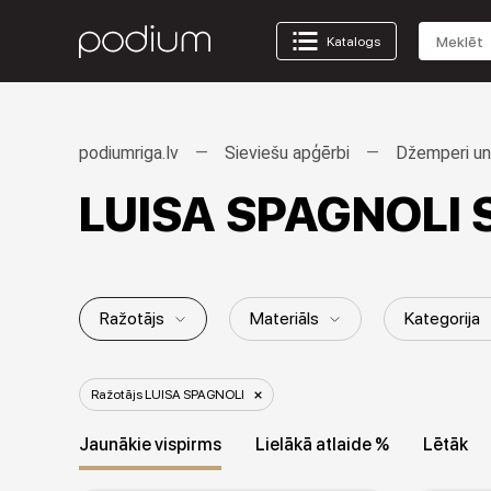
Katalogs
podiumriga.lv
Sieviešu apģērbi
Džemperi un 
LUISA SPAGNOLI S
Ražotājs
Materiāls
Kategorija
Dzimums / Vecuma grupa
Stils
Ražotājs LUISA SPAGNOLI
Jaunākie vispirms
Lielākā atlaide %
Lētāk