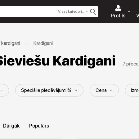
Visas kategorijas
Profils
V
kardigani
Kardigani
ieviešu Kardigani
7 prece
Speciālie piedāvājumi %
Cena
Izm
Raksts
Garums
Detaļas
Piedurk
Dārgāk
Populārs