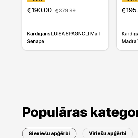
 190.00
 195
 379.99
Kardigans LUISA SPAGNOLI Mail
Kardig
Senape
Madra 
Populāras kategor
Sieviešu apģērbi
Vīriešu apģērbi