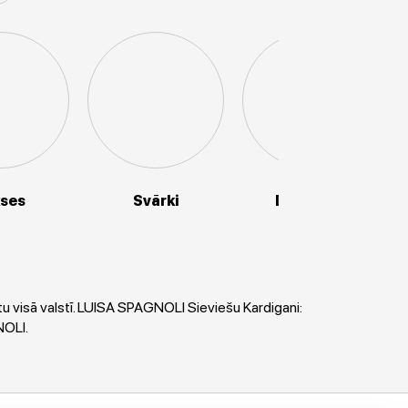
kses
Svārki
Džemperi
u visā valstī. LUISA SPAGNOLI Sieviešu Kardigani:
NOLI.