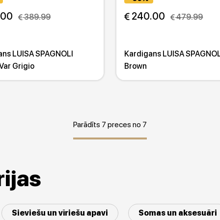
.00
 240.00
 389.99
 479.99
ans LUISA SPAGNOLI
Kardigans LUISA SPAGNOL
Var Grigio
Brown
Parādīts 7 preces no 7
ijas
Sieviešu un vīriešu apavi
Somas un aksesuāri