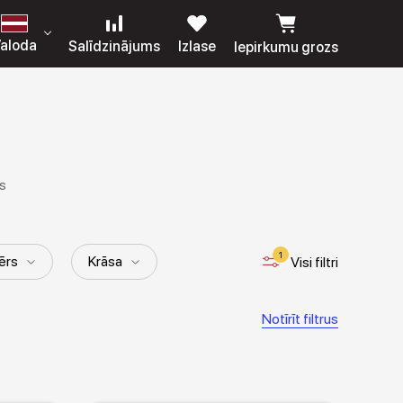
aloda
Salīdzinājums
Izlase
Iepirkumu grozs
s
1
ērs
Krāsa
Visi filtri
nes garums
Kolekcija
Notīrīt filtrus