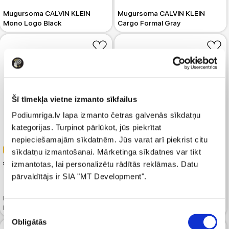
Mugursoma CALVIN KLEIN
Mugursoma CALVIN KLEIN
Mono Logo Black
Cargo Formal Gray
Šī tīmekļa vietne izmanto sīkfailus
Podiumriga.lv lapa izmanto četras galvenās sīkdatņu
kategorijas. Turpinot pārlūkot, jūs piekrītat
nepieciešamajām sīkdatnēm. Jūs varat arī piekrist citu
-40%
-40%
sīkdatņu izmantošanai. Mārketinga sīkdatnes var tikt
 83.99
 83.99
izmantotas, lai personalizētu rādītās reklāmas. Datu
 139.99
 139.99
pārvaldītājs ir SIA "MT Development".
Mugursoma CALVIN KLEIN
Mugursoma CALVIN KLEIN
Must Round Black
Sculpted Impression Black
Piekrišanas
Obligātās
izvēle