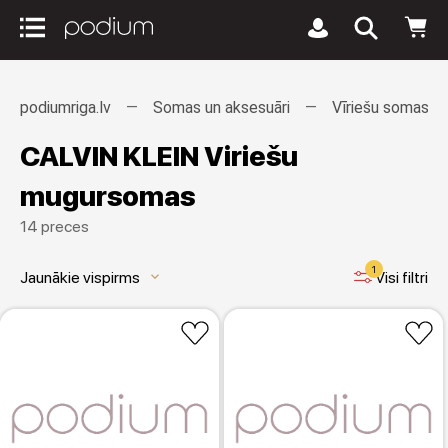
podiumriga.lv
Somas un aksesuāri
Vīriešu somas
CALVIN KLEIN Viriešu
mugursomas
14 preces
1
Jaunākie vispirms
Visi filtri
keyboard_arrow_down