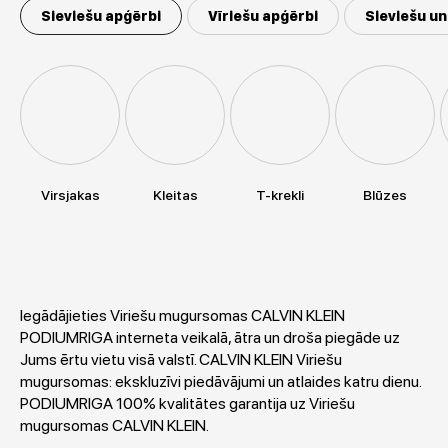
Sieviešu apģērbi
Vīriešu apģērbi
Sieviešu un
Virsjakas
Kleitas
T-krekli
Blūzes
Iegādājieties Viriešu mugursomas CALVIN KLEIN
PODIUMRIGA interneta veikalā, ātra un droša piegāde uz
Jums ērtu vietu visā valstī. CALVIN KLEIN Viriešu
mugursomas: ekskluzīvi piedāvājumi un atlaides katru dienu.
PODIUMRIGA 100% kvalitātes garantija uz Viriešu
mugursomas CALVIN KLEIN.