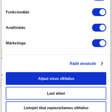
Funkcionālās
Analītiskās
Mārketinga
-40%
-40%
 101.99
 107.99
 169.99
 179.99
Rādīt detalizēti
Mugursoma CALVIN KLEIN
Mugursoma CALVIN KLEIN
Atļaut visus sīkfailus
Sleek 2G Round Black
Refined Squared Black
Ļaut atlasi
Lietojiet tikai nepieciešamos sīkfailus