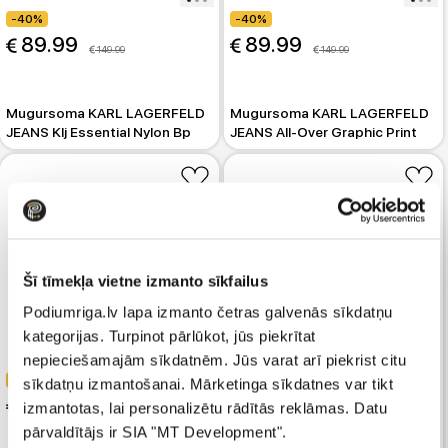
-40%
-40%
 89.99
 89.99
 149.99
 149.99
Mugursoma KARL LAGERFELD
Mugursoma KARL LAGERFELD
JEANS Klj Essential Nylon Bp
JEANS All-Over Graphic Print
Šī tīmekļa vietne izmanto sīkfailus
Podiumriga.lv lapa izmanto četras galvenās sīkdatņu
kategorijas. Turpinot pārlūkot, jūs piekrītat
nepieciešamajām sīkdatnēm. Jūs varat arī piekrist citu
-40%
-40%
sīkdatņu izmantošanai. Mārketinga sīkdatnes var tikt
 119.99
 119.99
izmantotas, lai personalizētu rādītās reklāmas. Datu
 199.99
 199.99
pārvaldītājs ir SIA "MT Development".