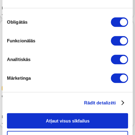
Mugursoma KARL LAGERFELD
Mugursoma KARL LAGERFELD
JEANS Coated Khaki
JEANS Essential Grainy Black
Piekrišanas
Obligātās
izvēle
Funkcionālās
Analītiskās
Mārketinga
-40%
-40%
 119.99
 167.99
 199.99
 279.99
Rādīt detalizēti
Mugursoma KARL LAGERFELD
Mugursoma KARL LAGERFELD
Atļaut visus sīkfailus
JEANS Ikon Nylon Tonal Black
JEANS Ikon Outline Black