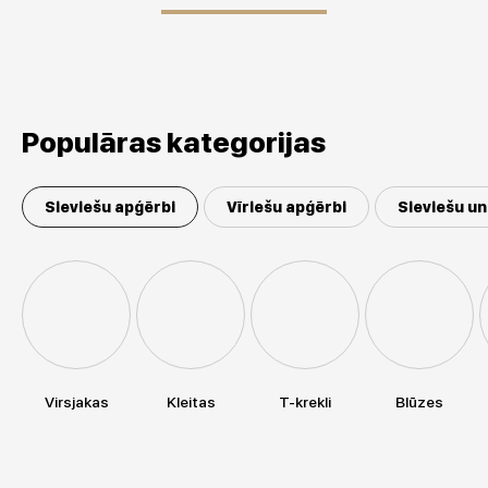
Populāras kategorijas
Sieviešu apģērbi
Vīriešu apģērbi
Sieviešu un
Virsjakas
Kleitas
T-krekli
Blūzes