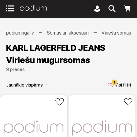
podiumriga.lv
Somas un aksesuāri
Vīriešu somas
KARL LAGERFELD JEANS
Viriešu mugursomas
9 preces
1
Jaunākie vispirms
Visi filtri
keyboard_arrow_down