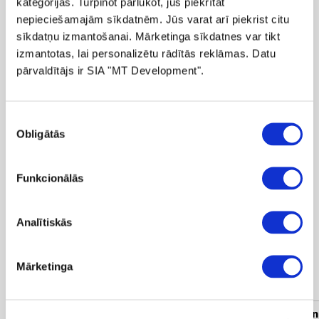
kategorijas. Turpinot pārlūkot, jūs piekrītat
nepieciešamajām sīkdatnēm. Jūs varat arī piekrist citu
-50%
sīkdatņu izmantošanai. Mārketinga sīkdatnes var tikt
 110.00
izmantotas, lai personalizētu rādītās reklāmas. Datu
 219.99
pārvaldītājs ir SIA "MT Development".
Kurpes TUFFONI Black
Piekrišanas
Obligātās
izvēle
Parādīts 1 preces no 1
Funkcionālās
Analītiskās
Mārketinga
Populāras kategorijas
Sieviešu apģērbi
Vīriešu apģērbi
Sieviešu un