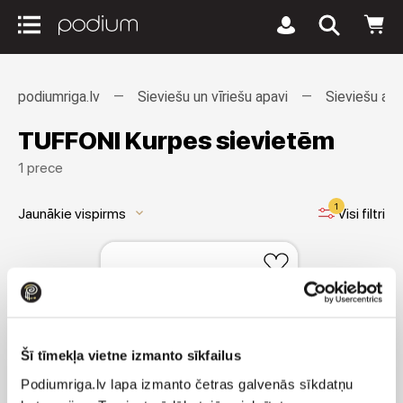
podiumriga.lv
Sieviešu un vīriešu apavi
Sieviešu apa
TUFFONI Kurpes sievietēm
1 prece
1
Jaunākie vispirms
Visi filtri
keyboard_arrow_down
Šī tīmekļa vietne izmanto sīkfailus
Podiumriga.lv lapa izmanto četras galvenās sīkdatņu