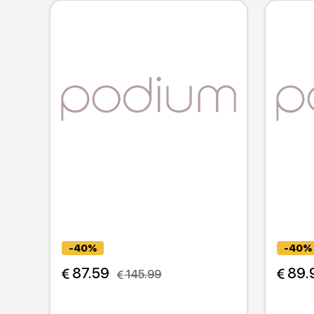
-40%
-40%
 87.59
 89.
 145.99