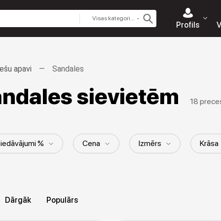
Visas kategorijas
Profils
V
iešu apavi
Sandales
ndales sievietēm
18 prece
piedāvājumi %
Cena
Izmērs
Krāsa
Kolekcija
Dārgāk
Populārs