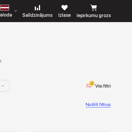
aloda
Salīdzinājums
Izlase
Iepirkumu grozs
s
1
Visi filtri
Notīrīt filtrus