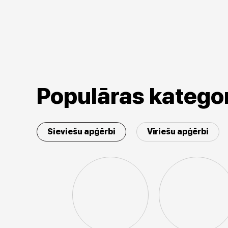
Populāras kategor
Sieviešu apģērbi
Vīriešu apģērbi