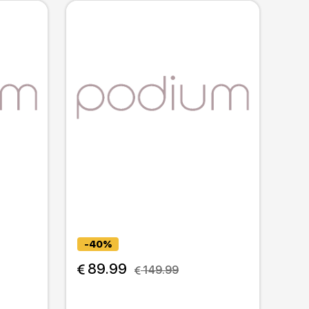
-40%
 89.99
 149.99