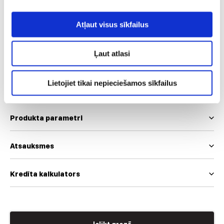
Izmērs
Atļaut visus sīkfailus
38
40
42
46
Ļaut atlasi
Mēs izmantojam EUR un INT izmēru skalas
Izmēru tabula
Lietojiet tikai nepieciešamos sīkfailus
Produkta parametri
Atsauksmes
Kredīta kalkulators