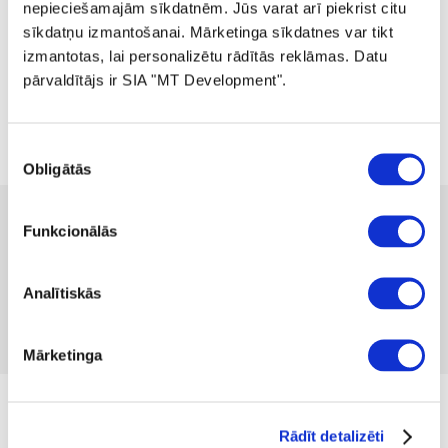
nepieciešamajām sīkdatnēm. Jūs varat arī piekrist citu
sīkdatņu izmantošanai. Mārketinga sīkdatnes var tikt
izmantotas, lai personalizētu rādītās reklāmas. Datu
pārvaldītājs ir SIA "MT Development".
Piekrišanas
Obligātās
izvēle
83.99 
139.99 
-40%
Funkcionālās
no
2.30 
mēnesī
Pieejamība:
1 gab
Produkta kods 1333557
Analītiskās
Nav atsauksmju
Iekļaut salīdzināšanā
Pievienot vēlmju sarakstam
Mārketinga
no 13.07.2026. Cena līdz 09.08.2026.
Rādīt detalizēti