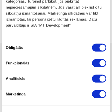
kategorijas. Turpinot pārlūkot, jūs piekrītat
nepieciešamajām sīkdatnēm. Jūs varat arī piekrist citu
sīkdatņu izmantošanai. Mārketinga sīkdatnes var tikt
izmantotas, lai personalizētu rādītās reklāmas. Datu
pārvaldītājs ir SIA "MT Development".
Piekrišanas
Obligātās
izvēle
 104.99
 209.99
-50%
no
 2.88
mēnesī
Pieejamība:
1 gab
Funkcionālās
Produkta kods 1211400
Nav atsauksmju
Analītiskās
Iekļaut salīdzināšanā
Pievienot vēlmju sarakstam
Mārketinga
no 02.12.2024. līdz kamēr prece ir krājumā
Izmērs