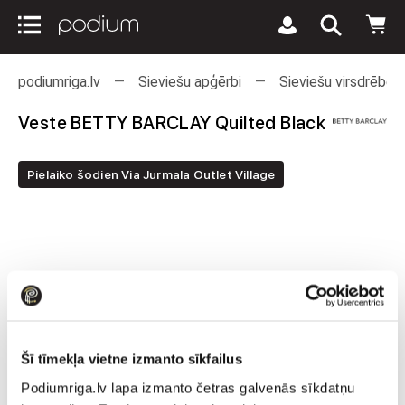
podiumriga.lv
Sieviešu apģērbi
Sieviešu virsdrēbes
Veste BETTY BARCLAY Quilted Black
Pielaiko šodien Via Jurmala Outlet Village
Šī tīmekļa vietne izmanto sīkfailus
Podiumriga.lv lapa izmanto četras galvenās sīkdatņu