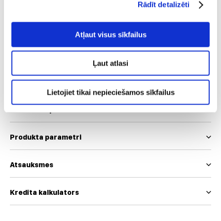
Rādīt detalizēti
38
42
44
Atļaut visus sīkfailus
Mēs izmantojam EUR un INT izmēru skalas
Ļaut atlasi
Izmēru tabula
Lietojiet tikai nepieciešamos sīkfailus
Produkta apraksts
Produkta parametri
Atsauksmes
Kredīta kalkulators