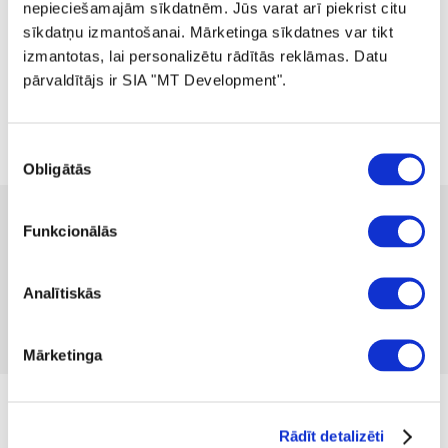
nepieciešamajām sīkdatnēm. Jūs varat arī piekrist citu
sīkdatņu izmantošanai. Mārketinga sīkdatnes var tikt
izmantotas, lai personalizētu rādītās reklāmas. Datu
pārvaldītājs ir SIA "MT Development".
Piekrišanas
Obligātās
izvēle
53.99 
89.99 
-40%
Funkcionālās
no
1.48 
mēnesī
Produkta kods 1333551
Analītiskās
Nav atsauksmju
Iekļaut salīdzināšanā
Pievienot vēlmju sarakstam
Mārketinga
no 13.07.2026. Cena līdz 09.08.2026.
Rādīt detalizēti