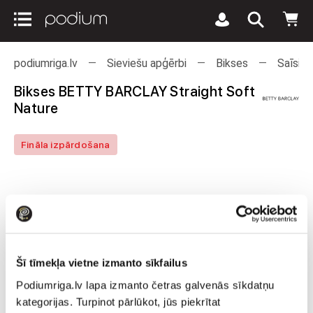
podiumriga.lv
Sieviešu apģērbi
Bikses
Saīsinā
Bikses BETTY BARCLAY Straight Soft
Nature
Fināla izpārdošana
Šī tīmekļa vietne izmanto sīkfailus
Podiumriga.lv lapa izmanto četras galvenās sīkdatņu
kategorijas. Turpinot pārlūkot, jūs piekrītat