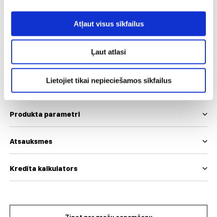
Izmērs
Atļaut visus sīkfailus
38
40
42
44
46
Ļaut atlasi
Mēs izmantojam EUR un INT izmēru skalas
Izmēru tabula
Lietojiet tikai nepieciešamos sīkfailus
Produkta parametri
Atsauksmes
Kredīta kalkulators