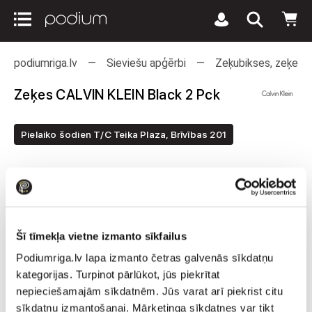
podiumriga.lv
Sieviešu apģērbi
Zeķubikses, zeķes u
Zeķes CALVIN KLEIN Black 2 Pck
Pielaiko šodien T/C Teika Plaza, Brīvības 201
Šī tīmekļa vietne izmanto sīkfailus
Podiumriga.lv lapa izmanto četras galvenās sīkdatņu
kategorijas. Turpinot pārlūkot, jūs piekrītat
nepieciešamajām sīkdatnēm. Jūs varat arī piekrist citu
sīkdatņu izmantošanai. Mārketinga sīkdatnes var tikt