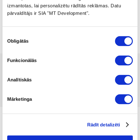
izmantotas, lai personalizētu rādītās reklāmas. Datu
pārvaldītājs ir SIA "MT Development".
Piekrišanas
Obligātās
izvēle
Funkcionālās
12.99 
Pieejamība:
1 gab
Produkta kods 972300
Analītiskās
Nav atsauksmju
Iekļaut salīdzināšanā
Pievienot vēlmju sarakstam
Mārketinga
Izmērs
Rādīt detalizēti
39/42
35/38