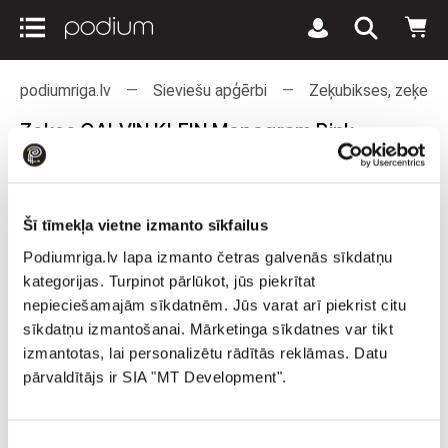
podiumriga.lv
Sieviešu apģērbi
Zeķubikses, zeķes u
Zeķes CALVIN KLEIN Monogram Pink
Combo 4 pck
Šī tīmekļa vietne izmanto sīkfailus
Podiumriga.lv lapa izmanto četras galvenās sīkdatņu
kategorijas. Turpinot pārlūkot, jūs piekrītat
nepieciešamajām sīkdatnēm. Jūs varat arī piekrist citu
sīkdatņu izmantošanai. Mārketinga sīkdatnes var tikt
izmantotas, lai personalizētu rādītās reklāmas. Datu
pārvaldītājs ir SIA "MT Development".
Piekrišanas