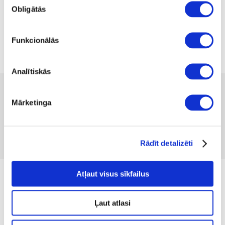
Obligātās
izvēle
Funkcionālās
Analītiskās
26.99 
Mārketinga
Produkta kods 1046508
Nav atsauksmju
Iekļaut salīdzināšanā
Pievienot vēlmju sarakstam
Rādīt detalizēti
Atļaut visus sīkfailus
Produkta apraksts
Ļaut atlasi
Produkta parametri