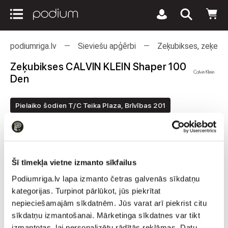
podiumriga.lv
Sieviešu apģērbi
Zeķubikses, zeķes u
Zeķubikses CALVIN KLEIN Shaper 100
Den
Pielaiko šodien T/C Teika Plaza, Brīvības 201
Šī tīmekļa vietne izmanto sīkfailus
Podiumriga.lv lapa izmanto četras galvenās sīkdatņu
kategorijas. Turpinot pārlūkot, jūs piekrītat
nepieciešamajām sīkdatnēm. Jūs varat arī piekrist citu
sīkdatņu izmantošanai. Mārketinga sīkdatnes var tikt
izmantotas, lai personalizētu rādītās reklāmas. Datu