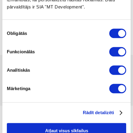
pārvaldītājs ir SIA "MT Development".
Piekrišanas
Obligātās
izvēle
Funkcionālās
 22.99
Analītiskās
Pieejamība:
1 gab
Produkta kods 1046713
Nav atsauksmju
Mārketinga
Iekļaut salīdzināšanā
Pievienot vēlmju sarakstam
Rādīt detalizēti
Izmērs
Atļaut visus sīkfailus
S
M
L
XL