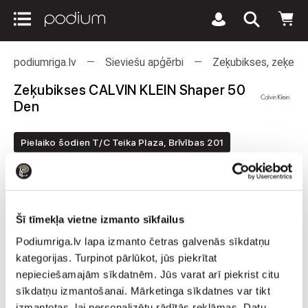
podiumriga.lv
Sieviešu apģērbi
Zeķubikses, zeķes u
Zeķubikses CALVIN KLEIN Shaper 50
Den
Pielaiko šodien T/C Teika Plaza, Brīvības 201
Šī tīmekļa vietne izmanto sīkfailus
Podiumriga.lv lapa izmanto četras galvenās sīkdatņu
kategorijas. Turpinot pārlūkot, jūs piekrītat
nepieciešamajām sīkdatnēm. Jūs varat arī piekrist citu
sīkdatņu izmantošanai. Mārketinga sīkdatnes var tikt
izmantotas, lai personalizētu rādītās reklāmas. Datu