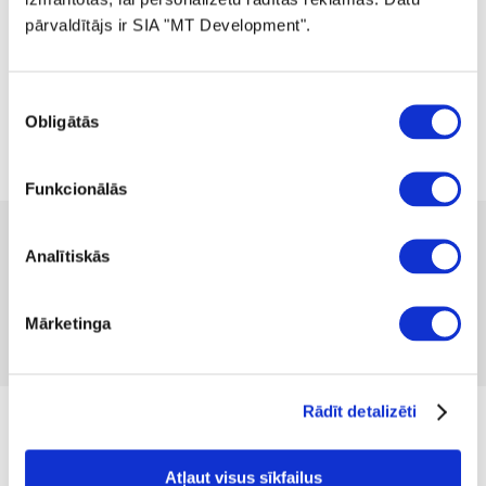
pārvaldītājs ir SIA "MT Development".
Piekrišanas
Obligātās
izvēle
Funkcionālās
18.99
Analītiskās
Pieejamība:
1 gab
Produkta kods 1046722
Nav atsauksmju
Mārketinga
Iekļaut salīdzināšanā
Pievienot vēlmju sarakstam
Rādīt detalizēti
Izmērs
Atļaut visus sīkfailus
S
M
L
XL