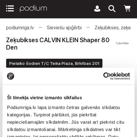
podiumriga.lv
Sieviešu apģērbi
Zeķubikses, zeķes u
Zeķubikses CALVIN KLEIN Shaper 80
Den
Pielaiko šodien T/C Teika Plaza, Brīvības 201
Šī tīmekļa vietne izmanto sīkfailus
Podiumriga.lv lapa izmanto četras galvenās sīkdatņu
kategorijas. Turpinot pārlūkot, jūs piekrītat
nepieciešamajām sīkdatnēm. Jūs varat arī piekrist citu
sīkdatņu izmantošanai. Mārketinga sīkdatnes var tikt
izmantotas, lai personalizētu rādītās reklāmas. Datu