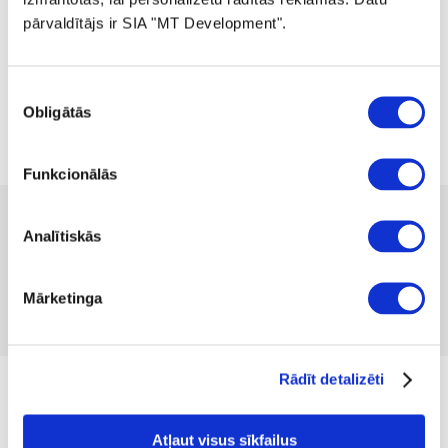
pārvaldītājs ir SIA "MT Development".
Piekrišanas
Obligātās
izvēle
Funkcionālās
 19.99
Analītiskās
Pieejamība:
1 gab
Produkta kods 1046708
Nav atsauksmju
Mārketinga
Iekļaut salīdzināšanā
Pievienot vēlmju sarakstam
Rādīt detalizēti
Izmērs
Atļaut visus sīkfailus
S
M
L
XL