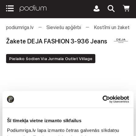
podiumriga.lv
Sieviešu apģērbi
Kostīmi un žaketes
Žakete DEJA FASHION 3-936 Jeans
Pielaiko šodien Via Jurmala Outlet Village
Šī tīmekļa vietne izmanto sīkfailus
Podiumriga.lv lapa izmanto četras galvenās sīkdatņu