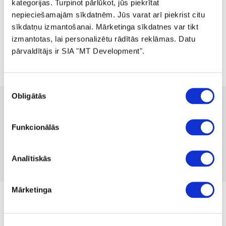
kategorijas. Turpinot pārlūkot, jūs piekrītat
nepieciešamajām sīkdatnēm. Jūs varat arī piekrist citu
sīkdatņu izmantošanai. Mārketinga sīkdatnes var tikt
izmantotas, lai personalizētu rādītās reklāmas. Datu
pārvaldītājs ir SIA "MT Development".
Piekrišanas
Obligātās
izvēle
 69.00
 129.99
-47%
no
 1.89
mēnesī
Pieejamība:
1 gab
Funkcionālās
Produkta kods 1119641
Nav atsauksmju
Analītiskās
Iekļaut salīdzināšanā
Pievienot vēlmju sarakstam
Mārketinga
no 26.07.2025. līdz kamēr prece ir krājumā
Izmērs