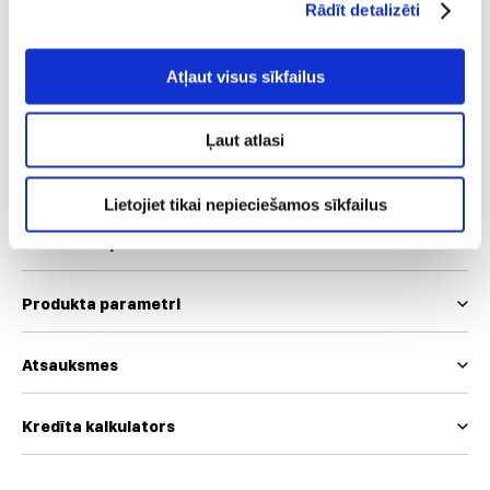
Rādīt detalizēti
36
42
Atļaut visus sīkfailus
Mēs izmantojam EUR un INT izmēru skalas
Ļaut atlasi
Izmēru tabula
Lietojiet tikai nepieciešamos sīkfailus
Produkta apraksts
Produkta parametri
Atsauksmes
Kredīta kalkulators