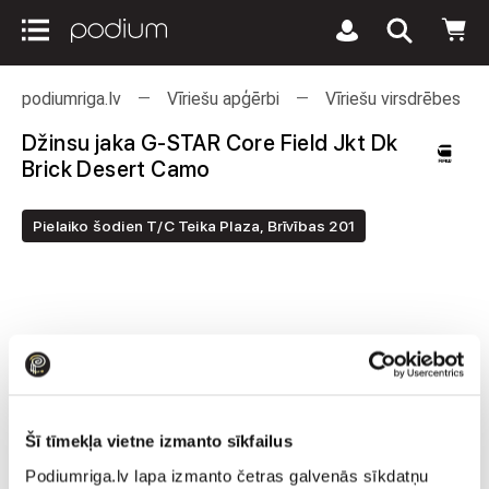
podiumriga.lv
Vīriešu apģērbi
Vīriešu virsdrēbes
Džinsu jaka G-STAR Core Field Jkt Dk
Brick Desert Camo
Pielaiko šodien T/C Teika Plaza, Brīvības 201
Šī tīmekļa vietne izmanto sīkfailus
Podiumriga.lv lapa izmanto četras galvenās sīkdatņu