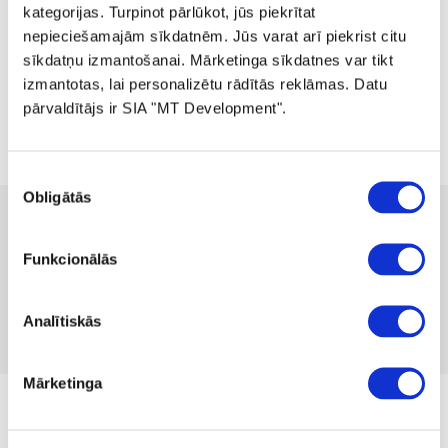
kategorijas. Turpinot pārlūkot, jūs piekrītat
nepieciešamajām sīkdatnēm. Jūs varat arī piekrist citu
sīkdatņu izmantošanai. Mārketinga sīkdatnes var tikt
izmantotas, lai personalizētu rādītās reklāmas. Datu
pārvaldītājs ir SIA "MT Development".
Piekrišanas
Obligātās
izvēle
 115.00
 229.99
-50%
no
 3.15
mēnesī
Funkcionālās
Pieejamība:
1 gab
Produkta kods 1138200
Nav atsauksmju
Analītiskās
Iekļaut salīdzināšanā
Pievienot vēlmju sarakstam
Mārketinga
no 11.07.2025. līdz kamēr prece ir krājumā