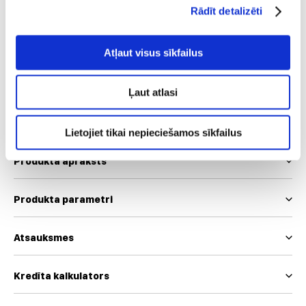
Izmērs
Rādīt detalizēti
S
Atļaut visus sīkfailus
Mēs izmantojam EUR un INT izmēru skalas
Ļaut atlasi
Izmēru tabula
Lietojiet tikai nepieciešamos sīkfailus
Produkta apraksts
Produkta parametri
Atsauksmes
Kredīta kalkulators