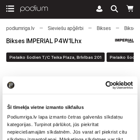
podiumriga.lv
Sieviešu apģērbi
Bikses
Bikses
Bikses IMPERIAL P4W1Lhx
Pielaiko šodien T/C Teika Plaza, Brīvības 201
Pielaiko šodie
Šī tīmekļa vietne izmanto sīkfailus
Podiumriga.lv lapa izmanto četras galvenās sīkdatņu
kategorijas. Turpinot pārlūkot, jūs piekrītat
nepieciešamajām sīkdatnēm. Jūs varat arī piekrist citu
sīkdatņu izmantošanai. Mārketinga sīkdatnes var tikt