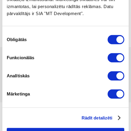
izmantotas, lai personalizētu rādītās reklāmas. Datu
pārvaldītājs ir SIA "MT Development".
Piekrišanas
Obligātās
izvēle
 89.99
Funkcionālās
no
 2.47
mēnesī
Pieejamība:
1 gab
Analītiskās
Produkta kods 1333609
Nav atsauksmju
Iekļaut salīdzināšanā
Pievienot vēlmju sarakstam
Mārketinga
Izmērs
Rādīt detalizēti
XS
S
M
L
XL