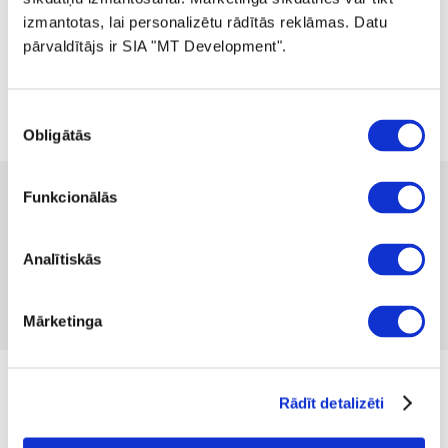
izmantotas, lai personalizētu rādītās reklāmas. Datu
pārvaldītājs ir SIA "MT Development".
Piekrišanas
Obligātās
izvēle
 89.99
Funkcionālās
no
 2.47
mēnesī
Pieejamība:
2 gab
Analītiskās
Produkta kods 1333605
Nav atsauksmju
Iekļaut salīdzināšanā
Pievienot vēlmju sarakstam
Mārketinga
Izmērs
Rādīt detalizēti
XS