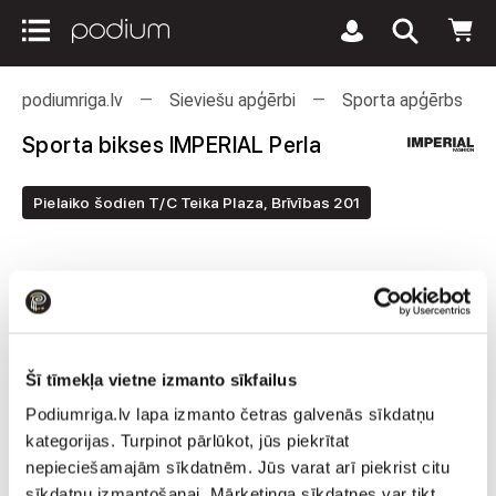
podiumriga.lv
Sieviešu apģērbi
Sporta apģērbs
Sporta bikses IMPERIAL Perla
Pielaiko šodien T/C Teika Plaza, Brīvības 201
Šī tīmekļa vietne izmanto sīkfailus
Podiumriga.lv lapa izmanto četras galvenās sīkdatņu
kategorijas. Turpinot pārlūkot, jūs piekrītat
nepieciešamajām sīkdatnēm. Jūs varat arī piekrist citu
sīkdatņu izmantošanai. Mārketinga sīkdatnes var tikt