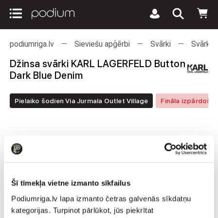
podiumriga.lv
Sieviešu apģērbi
Svārki
Svārki
Džinsa svārki KARL LAGERFELD Button
Dark Blue Denim
Pielaiko šodien Via Jurmala Outlet Village
Fināla izpārdoša
Šī tīmekļa vietne izmanto sīkfailus
Podiumriga.lv lapa izmanto četras galvenās sīkdatņu
kategorijas. Turpinot pārlūkot, jūs piekrītat