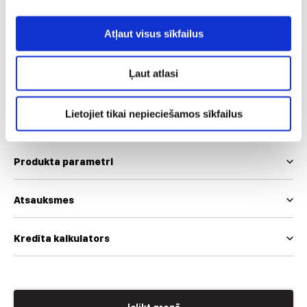
Izmērs
Atļaut visus sīkfailus
S
M
Ļaut atlasi
Mēs izmantojam EUR un INT izmēru skalas
Izmēru tabula
Lietojiet tikai nepieciešamos sīkfailus
Produkta parametri
Atsauksmes
Kredīta kalkulators