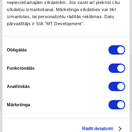
nepieciešamajām sīkdatnēm. Jūs varat arī piekrist citu
sīkdatņu izmantošanai. Mārketinga sīkdatnes var tikt
izmantotas, lai personalizētu rādītās reklāmas. Datu
pārvaldītājs ir SIA "MT Development".
Piekrišanas
Obligātās
izvēle
 85.00
 169.99
-50%
Funkcionālās
no
 2.33
mēnesī
Pieejamība:
1 gab
Produkta kods 1332615
Analītiskās
Nav atsauksmju
Iekļaut salīdzināšanā
Pievienot vēlmju sarakstam
Mārketinga
no 03.08.2026. Cena līdz 30.08.2026.
Rādīt detalizēti