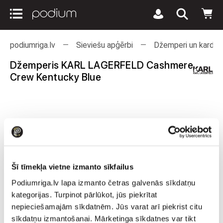
podiumriga.lv
Sieviešu apģērbi
Džemperi un kardiga
Džemperis KARL LAGERFELD Cashmere
Crew Kentucky Blue
Šī tīmekļa vietne izmanto sīkfailus
Podiumriga.lv lapa izmanto četras galvenās sīkdatņu
kategorijas. Turpinot pārlūkot, jūs piekrītat
nepieciešamajām sīkdatnēm. Jūs varat arī piekrist citu
sīkdatņu izmantošanai. Mārketinga sīkdatnes var tikt