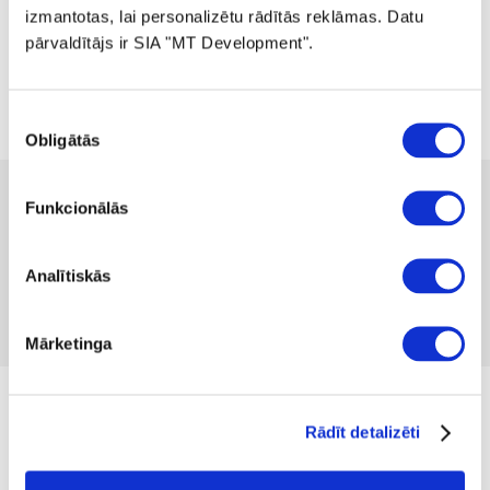
izmantotas, lai personalizētu rādītās reklāmas. Datu
pārvaldītājs ir SIA "MT Development".
Piekrišanas
Obligātās
izvēle
 319.99
Funkcionālās
no
 8.77
mēnesī
Pieejamība:
2 gab
Produkta kods 1332714
Analītiskās
Nav atsauksmju
Iekļaut salīdzināšanā
Pievienot vēlmju sarakstam
Mārketinga
Izmērs
Rādīt detalizēti
M
L
XL