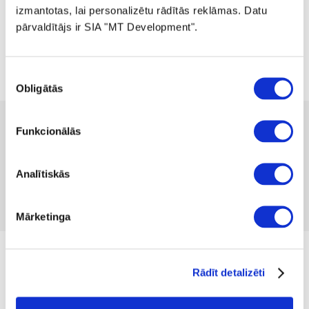
izmantotas, lai personalizētu rādītās reklāmas. Datu
pārvaldītājs ir SIA "MT Development".
Piekrišanas
Obligātās
izvēle
 319.99
Funkcionālās
no
 8.77
mēnesī
Pieejamība:
2 gab
Produkta kods 1332559
Analītiskās
Nav atsauksmju
Iekļaut salīdzināšanā
Pievienot vēlmju sarakstam
Mārketinga
Izmērs
Rādīt detalizēti
M
L
XL