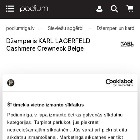
podiumriga.lv
Sieviešu apģērbi
Džemperi un kardiga
Džemperis KARL LAGERFELD
Cashmere Crewneck Beige
Šī tīmekļa vietne izmanto sīkfailus
Podiumriga.lv lapa izmanto četras galvenās sīkdatņu
kategorijas. Turpinot pārlūkot, jūs piekrītat
nepieciešamajām sīkdatnēm. Jūs varat arī piekrist citu
sīkdatņu izmantošanai. Mārketinga sīkdatnes var tikt