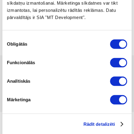
sīkdatņu izmantošanai. Mārketinga sīkdatnes var tikt
izmantotas, lai personalizētu rādītās reklāmas. Datu
pārvaldītājs ir SIA "MT Development".
Piekrišanas
Obligātās
izvēle
Funkcionālās
 139.99
no
 3.84
mēnesī
Pieejamība:
1 gab
Analītiskās
Produkta kods 1332581
Nav atsauksmju
Mārketinga
Iekļaut salīdzināšanā
Pievienot vēlmju sarakstam
Izmērs
Rādīt detalizēti