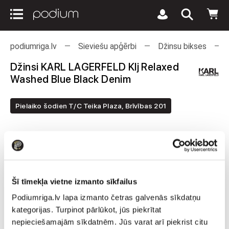
podiumriga.lv
Sieviešu apģērbi
Džinsu bikses
Džinsi KARL LAGERFELD Klj Relaxed
Washed Blue Black Denim
Pielaiko šodien T/C Teika Plaza, Brīvības 201
Šī tīmekļa vietne izmanto sīkfailus
Podiumriga.lv lapa izmanto četras galvenās sīkdatņu
kategorijas. Turpinot pārlūkot, jūs piekrītat
nepieciešamajām sīkdatnēm. Jūs varat arī piekrist citu