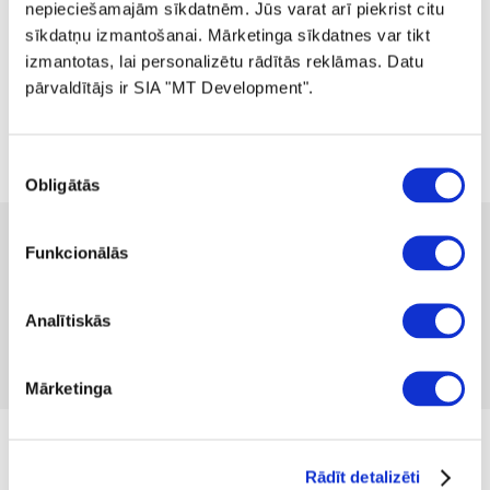
nepieciešamajām sīkdatnēm. Jūs varat arī piekrist citu
sīkdatņu izmantošanai. Mārketinga sīkdatnes var tikt
izmantotas, lai personalizētu rādītās reklāmas. Datu
pārvaldītājs ir SIA "MT Development".
Piekrišanas
Obligātās
izvēle
 120.00
 239.99
-50%
Funkcionālās
no
 3.29
mēnesī
Pieejamība:
1 gab
Produkta kods 1332698
Analītiskās
Nav atsauksmju
Iekļaut salīdzināšanā
Pievienot vēlmju sarakstam
Mārketinga
no 03.08.2026. Cena līdz 30.08.2026.
Rādīt detalizēti