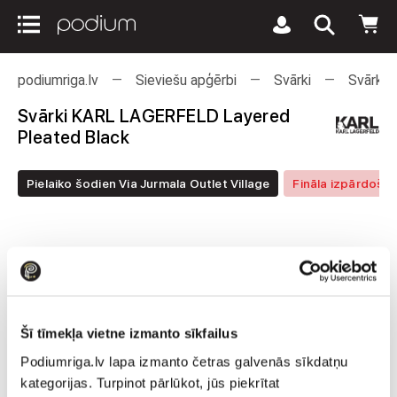
podiumriga.lv
Sieviešu apģērbi
Svārki
Svārki
Svārki KARL LAGERFELD Layered
Pleated Black
Pielaiko šodien Via Jurmala Outlet Village
Fināla izpārdoša
Šī tīmekļa vietne izmanto sīkfailus
Podiumriga.lv lapa izmanto četras galvenās sīkdatņu
kategorijas. Turpinot pārlūkot, jūs piekrītat