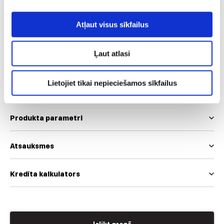
Izmērs
Atļaut visus sīkfailus
36
38
Ļaut atlasi
Mēs izmantojam EUR un INT izmēru skalas
Izmēru tabula
Lietojiet tikai nepieciešamos sīkfailus
Produkta parametri
Atsauksmes
Kredīta kalkulators